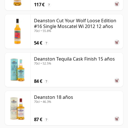
117 €
?
Deanston Cut Your Wolf Loose Edition
#16 Single Moscatel Wi 2012 12 años
70cl • 55.8%
54 €
?
Deanston Tequila Cask Finish 15 años
70cl • 52.5%
84 €
?
Deanston 18 años
70cl • 46.3%
87 €
?