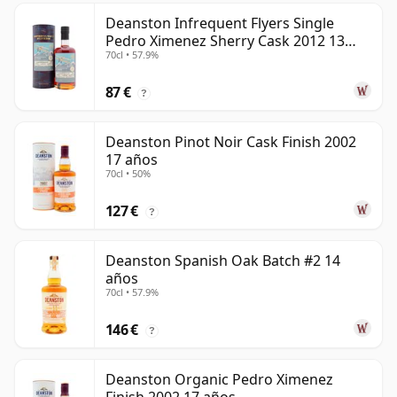
Deanston Infrequent Flyers Single
Pedro Ximenez Sherry Cask 2012 13
70cl • 57.9%
años
87 €
?
Deanston Pinot Noir Cask Finish 2002
17 años
70cl • 50%
127 €
?
Deanston Spanish Oak Batch #2 14
años
70cl • 57.9%
146 €
?
Deanston Organic Pedro Ximenez