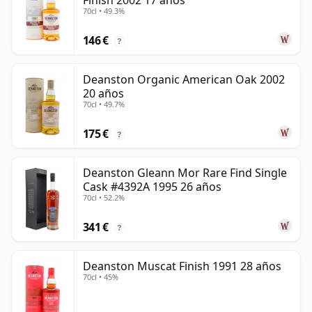
Finish 2002 17 años
70cl • 49.3%
146 €
?
Deanston Organic American Oak 2002
20 años
70cl • 49.7%
175 €
?
Deanston Gleann Mor Rare Find Single
Cask #4392A 1995 26 años
70cl • 52.2%
341 €
?
Deanston Muscat Finish 1991 28 años
70cl • 45%