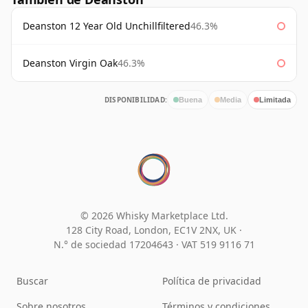
Deanston 12 Year Old Unchillfiltered
46.3%
Deanston Virgin Oak
46.3%
DISPONIBILIDAD:
Buena
Media
Limitada
© 2026 Whisky Marketplace Ltd.
128 City Road, London, EC1V 2NX, UK ·
N.° de sociedad 17204643
·
VAT 519 9116 71
Buscar
Política de privacidad
Sobre nosotros
Términos y condiciones