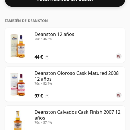
días. El tamaño de la botella es de 70cl.
TAMBIÉN DE DEANSTON
Deanston 12 años
70cl • 46.3%
44 €
?
Deanston Oloroso Cask Matured 2008
12 años
70cl • 52.7%
97 €
?
Deanston Calvados Cask Finish 2007 12
años
70cl • 57.4%