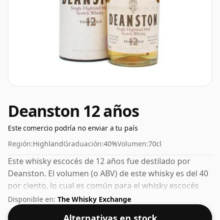
Deanston 12 años
Este comercio podría no enviar a tu país
Región:
Highland
Graduación:
40%
Volumen:
70cl
Este whisky escocés de 12 años fue destilado por
Deanston. El volumen (o ABV) de este whisky es del 40
por ciento, lo cual es común para el whisky escocés
mezclado, aunque muchos whiskies de pura malta se
Disponible en:
The Whisky Exchange
embotellan con concentraciones más altas en estos
Alternativas en stock