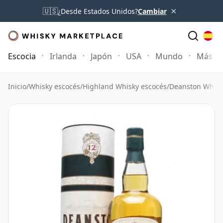
×
🇺🇸
¿Desde Estados Unidos?
Cambiar
Escocia
Irlanda
Japón
USA
Mundo
Más
Inicio
/
Whisky escocés
/
Highland Whisky escocés
/
Deanston Whisk