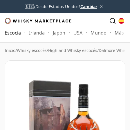
×
🇺🇸
¿Desde Estados Unidos?
Cambiar
Escocia
Irlanda
Japón
USA
Mundo
Más
Inicio
/
Whisky escocés
/
Highland Whisky escocés
/
Dalmore Whisky