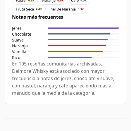
Pastel
Naranja
Café
6.9x
4.8x
4.5x
Fruta Seca
Piel De Naranja
4.4x
3.3x
Notas más frecuentes
Jerez
Chocolate
Suave
Naranja
Vainilla
Rico
En 105 reseñas comunitarias archivadas,
Dalmore Whisky está asociado con mayor
frecuencia a notas de jerez, chocolate y suave,
con pastel, naranja y café apareciendo más a
menudo que la media de la categoría.