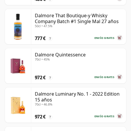
Dalmore That Boutique-y Whisky
Company Batch #1 Single Mal 27 años
50cl • 47.5%
777 €
ENVÍO GRATIS
?
Dalmore Quintessence
70cl • 45%
972 €
ENVÍO GRATIS
?
Dalmore Luminary No. 1 - 2022 Edition
15 años
70cl • 46.8%
972 €
ENVÍO GRATIS
?