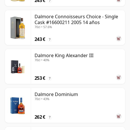
243 €
?
Dalmore Connoisseurs Choice - Single
Cask #16600211 2005 14 años
70cl • 57.6%
243 €
?
Dalmore King Alexander III
70cl • 40%
253 €
?
Dalmore Dominium
70cl • 43%
262 €
?