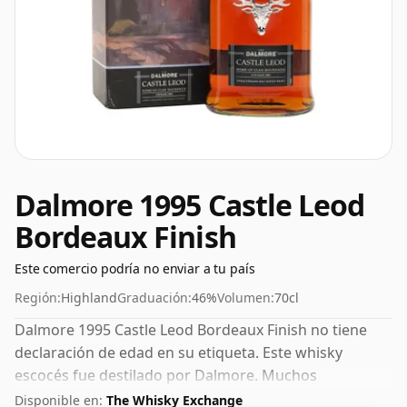
Dalmore 1995 Castle Leod
Bordeaux Finish
Este comercio podría no enviar a tu país
Región:
Highland
Graduación:
46%
Volumen:
70cl
Dalmore 1995 Castle Leod Bordeaux Finish no tiene
declaración de edad en su etiqueta. Este whisky
escocés fue destilado por Dalmore. Muchos
consideran que el 46% es un buen ABV para
Disponible en:
The Whisky Exchange