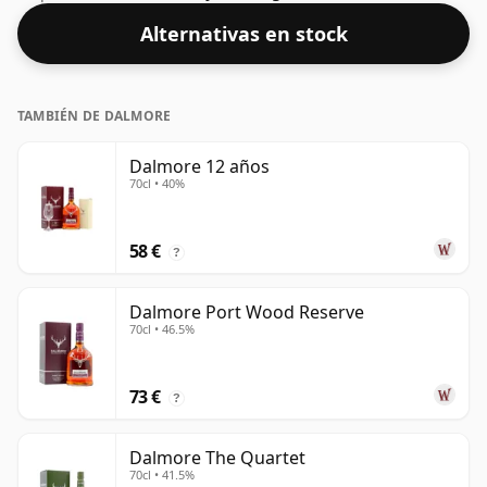
experimentar la "sensación en boca" y el sabor pleno
Alternativas en stock
del whisky.
TAMBIÉN DE DALMORE
Dalmore 12 años
70cl • 40%
58 €
?
Dalmore Port Wood Reserve
70cl • 46.5%
73 €
?
Dalmore The Quartet
70cl • 41.5%