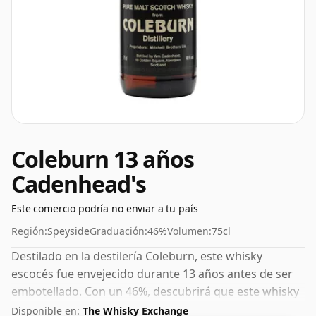
Coleburn 13 años
Cadenhead's
Este comercio podría no enviar a tu país
Región:
Speyside
Graduación:
46%
Volumen:
75cl
Destilado en la destilería Coleburn, este whisky
escocés fue envejecido durante 13 años antes de ser
embotellado. Con un 46%, descubrirá que este whisky
se embotella con la intensidad ideal para sorber. Se
Disponible en:
The Whisky Exchange