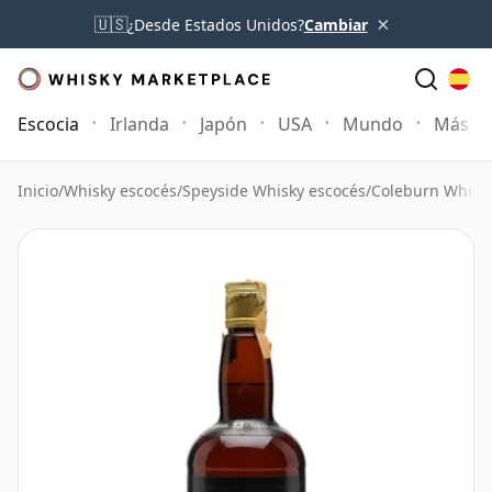
×
🇺🇸
¿Desde Estados Unidos?
Cambiar
Escocia
Irlanda
Japón
USA
Mundo
Más
Inicio
/
Whisky escocés
/
Speyside Whisky escocés
/
Coleburn Whisk