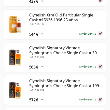
437 €
?
Clynelish Xtra Old Particular Single
Cask #15936 1996 25 años
70cl • 55.1%
544 €
ENVÍO GRATIS
?
Clynelish Signatory Vintage
Symington's Choice Single Cask # 30
70cl • 54.5%
años
563 €
ENVÍO GRATIS
?
Clynelish Signatory Vintage
Symington's Choice Single Cask # 1995
70cl • 53.5%
28 años
572 €
ENVÍO GRATIS
?