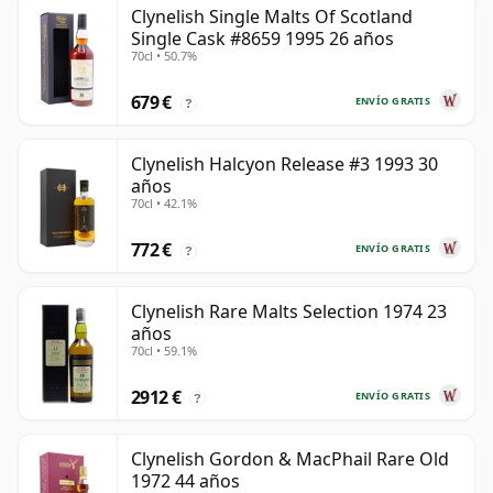
Clynelish Single Malts Of Scotland
Single Cask #8659 1995 26 años
70cl • 50.7%
679 €
ENVÍO GRATIS
?
Clynelish Halcyon Release #3 1993 30
años
70cl • 42.1%
772 €
ENVÍO GRATIS
?
Clynelish Rare Malts Selection 1974 23
años
70cl • 59.1%
2912 €
ENVÍO GRATIS
?
Clynelish Gordon & MacPhail Rare Old
1972 44 años