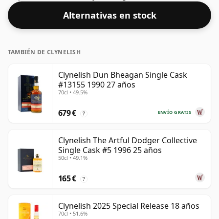
2010. Embotellado con una agradable graduación
Alternativas en stock
alcohólica del 55,1%, este whisky se presenta en una
botella de 70 cl.
TAMBIÉN DE CLYNELISH
Clynelish Dun Bheagan Single Cask
#13155 1990 27 años
70cl • 49.5%
679 €
ENVÍO GRATIS
?
Clynelish The Artful Dodger Collective
Single Cask #5 1996 25 años
50cl • 49.1%
165 €
?
Clynelish 2025 Special Release 18 años
70cl • 51.6%