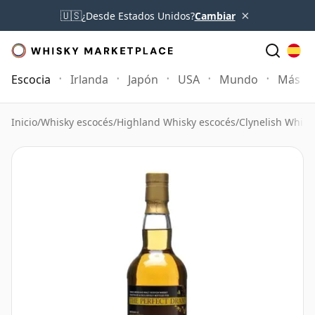
×
🇺🇸
¿Desde Estados Unidos?
Cambiar
Escocia
Irlanda
Japón
USA
Mundo
Más
Inicio
/
Whisky escocés
/
Highland Whisky escocés
/
Clynelish Whisk