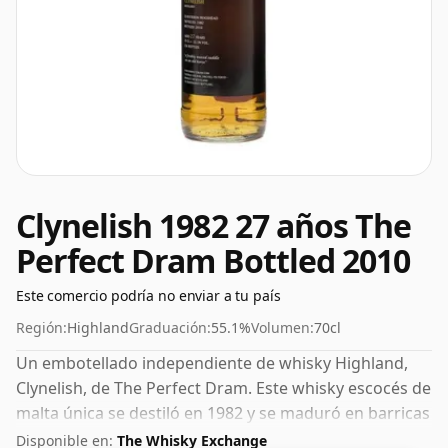
Clynelish 1982 27 años The
Perfect Dram Bottled 2010
Este comercio podría no enviar a tu país
Región:
Highland
Graduación:
55.1%
Volumen:
70cl
Un embotellado independiente de whisky Highland,
Clynelish, de The Perfect Dram. Este whisky escocés de
malta única se destiló en 1982 y se maduró en barricas
de roble durante 27 años antes de ser embotellado en
Disponible en:
The Whisky Exchange