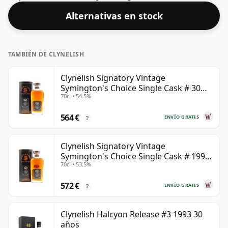
embotellados con un ABV de 42,1%; este se envía en el
Alternativas en stock
tamaño normal de 70 cl.
TAMBIÉN DE CLYNELISH
Clynelish Signatory Vintage
Symington's Choice Single Cask # 30
70cl • 54.5%
años
564 €
ENVÍO GRATIS
?
Clynelish Signatory Vintage
Symington's Choice Single Cask # 1995
70cl • 53.5%
28 años
572 €
ENVÍO GRATIS
?
Clynelish Halcyon Release #3 1993 30
años