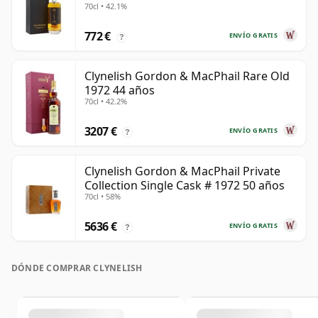
70cl • 42.1%
772 €
ENVÍO GRATIS
?
Clynelish Gordon & MacPhail Rare Old
1972 44 años
70cl • 42.2%
3207 €
ENVÍO GRATIS
?
Clynelish Gordon & MacPhail Private
Collection Single Cask # 1972 50 años
70cl • 58%
5636 €
ENVÍO GRATIS
?
DÓNDE COMPRAR CLYNELISH