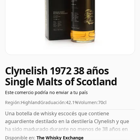
Clynelish 1972 38 años
Single Malts of Scotland
Este comercio podría no enviar a tu país
Región:
Highland
Graduación:
42.1%
Volumen:
70cl
Una botella de whisky escocés que contiene
aguardiente destilado en la destilería Clynelish y que
ha sido madurado durante no menos de 38 años en
barricas de roble. Siempre es bueno ver whiskies
Disponible en:
The Whisky Exchange