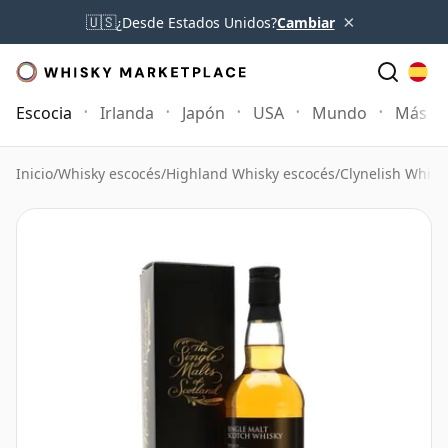
×
🇺🇸
¿Desde Estados Unidos?
Cambiar
Escocia
Irlanda
Japón
USA
Mundo
Más
Inicio
/
Whisky escocés
/
Highland Whisky escocés
/
Clynelish Whisk