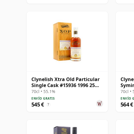
Clynelish Xtra Old Particular
Clyne
Single Cask #15936 1996 25
Symin
años
Cask 
70cl • 55.1%
70cl •
ENVÍO GRATIS
ENVÍO 
545 €
564 €
?