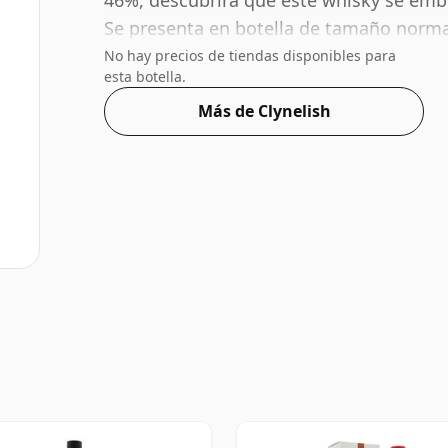
46%, descubrirá que este whisky se embot
Se presenta en botella de tamaño normal
No hay precios de tiendas disponibles para
esta botella.
Más de Clynelish