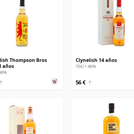
lish Thompson Bros
Clynelish 14 años
8 años
70cl • 46%
 48%
56 €
?
?