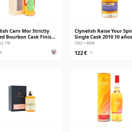
lish Carn Mor Strictly
Clynelish Raise Your Spir
ed Bourbon Cask Finish
Single Cask 2010 10 año
2014 11 años
 52.1%
70cl • 46%
122 €
?
?