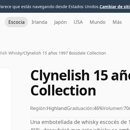
Parece que estás navegando desde Estados Unidos.
Cambiar de sit
Escocia
Irlanda
Japón
USA
Mundo
Más
lish Whisky
/
Clynelish 15 años 1997 Boisdale Collection
Clynelish 15 añ
Collection
Región:
Highland
Graduación:
46%
Volumen:
70
Una embotellada de whisky escocés de 15