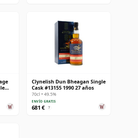
tage
Clynelish Dun Bheagan Single
le
Cask #13155 1990 27 años
70cl • 49.5%
ENVÍO GRATIS
681 €
?