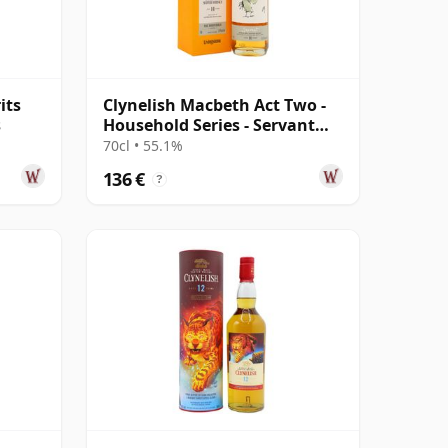
its
Clynelish Macbeth Act Two -
s
Household Series - Servant
Singl 14 años
70cl • 55.1%
136 €
?