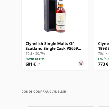
Clynelish Single Malts Of
Clyne
Scotland Single Cask #8659
1993 
1995 26 años
70cl • 50.7%
70cl •
ENVÍO GRATIS
ENVÍO 
681 €
773 €
?
DÓNDE COMPRAR CLYNELISH