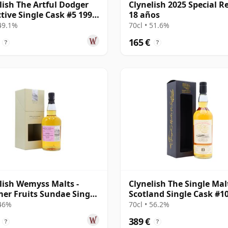
lish The Artful Dodger
Clynelish 2025 Special R
ctive Single Cask #5 1996
18 años
os
 49.1%
70cl • 51.6%
165 €
?
?
lish Wemyss Malts -
Clynelish The Single Mal
r Fruits Sundae Single
Scotland Single Cask #1
1995 24 años
1995 23 años
 46%
70cl • 56.2%
389 €
?
?