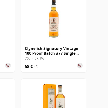
Clynelish Signatory Vintage
100 Proof Batch #77 Single
Malt 2016 10 años
70cl • 57.1%
58 €
?