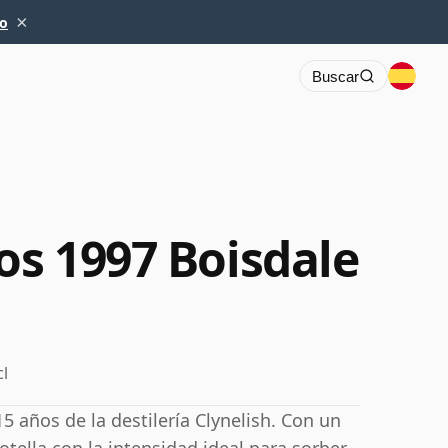
×
io
Buscar
os 1997 Boisdale
cl
 años de la destilería Clynelish. Con un