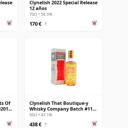
elease
Clynelish 2022 Special Release
12 años
70cl • 58.5%
170 €
?
ts Of
Clynelish That Boutique-y
0201
Whisky Company Batch #11
Single Ma 25 años
50cl • 47.1%
438 €
?