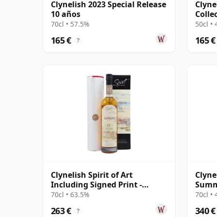
Clynelish 2023 Special Release
Clyne
10 años
Colle
25 añ
70cl • 57.5%
50cl •
165 €
165 €
?
Clynelish Spirit of Art
Clyne
Including Signed Print -
Summe
Single Cask 12 años
Cask 
70cl • 63.5%
70cl •
263 €
340 €
?