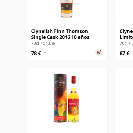
Clynelish Finn Thomson
Clyne
Single Cask 2016 10 años
Limit
Sing 
70cl • 54.6%
70cl •
78 €
87 €
?