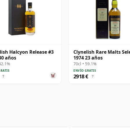
lish Halcyon Release #3
Clynelish Rare Malts Sel
30 años
1974 23 años
 42.1%
70cl • 59.1%
GRATIS
ENVÍO GRATIS
2918 €
?
?