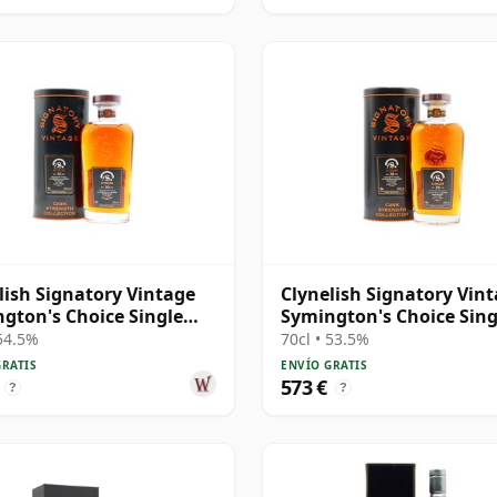
lish Signatory Vintage
Clynelish Signatory Vin
gton's Choice Single
Symington's Choice Sing
# 30 años
Cask # 1995 28 años
 54.5%
70cl • 53.5%
GRATIS
ENVÍO GRATIS
573 €
?
?