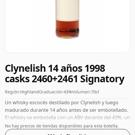
Clynelish 14 años 1998
casks 2460+2461 Signatory
Región:
Highland
Graduación:
43%
Volumen:
70cl
Un whisky escocés destilado por Clynelish y luego
madurado durante 14 años antes de ser embotellado.
El whisky se embotella con un ABV decente del 43%, un
paso por encima del nivel estándar del 40%, y se envía
No hay precios de tiendas disponibles para esta botella.
en el tamaño de botella de facto de 70 cl.