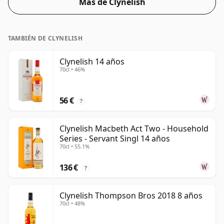
Más de Clynelish
TAMBIÉN DE CLYNELISH
Clynelish 14 años
70cl • 46%
56 €
?
Clynelish Macbeth Act Two - Household
Series - Servant Singl 14 años
70cl • 55.1%
136 €
?
Clynelish Thompson Bros 2018 8 años
70cl • 48%