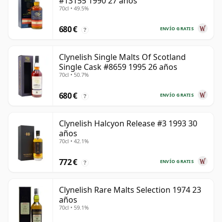
#13155 1990 27 años
70cl • 49.5%
680 €
ENVÍO GRATIS
?
Clynelish Single Malts Of Scotland
Single Cask #8659 1995 26 años
70cl • 50.7%
680 €
ENVÍO GRATIS
?
Clynelish Halcyon Release #3 1993 30
años
70cl • 42.1%
772 €
ENVÍO GRATIS
?
Clynelish Rare Malts Selection 1974 23
años
70cl • 59.1%