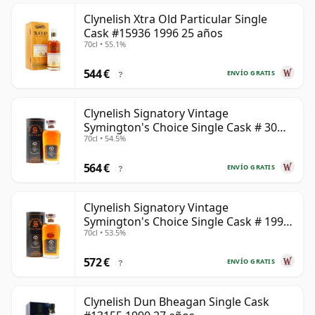
Clynelish Xtra Old Particular Single
Cask #15936 1996 25 años
70cl • 55.1%
544 €
ENVÍO GRATIS
?
Clynelish Signatory Vintage
Symington's Choice Single Cask # 30
70cl • 54.5%
años
564 €
ENVÍO GRATIS
?
Clynelish Signatory Vintage
Symington's Choice Single Cask # 1995
70cl • 53.5%
28 años
572 €
ENVÍO GRATIS
?
Clynelish Dun Bheagan Single Cask