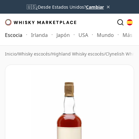
×
🇺🇸
¿Desde Estados Unidos?
Cambiar
Escocia
Irlanda
Japón
USA
Mundo
Más
Inicio
/
Whisky escocés
/
Highland Whisky escocés
/
Clynelish Whisk