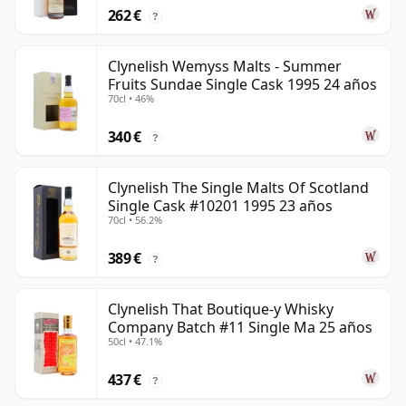
262 €
?
Clynelish Wemyss Malts - Summer
Fruits Sundae Single Cask 1995 24 años
70cl • 46%
340 €
?
Clynelish The Single Malts Of Scotland
Single Cask #10201 1995 23 años
70cl • 56.2%
389 €
?
Clynelish That Boutique-y Whisky
Company Batch #11 Single Ma 25 años
50cl • 47.1%
437 €
?