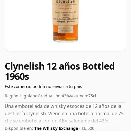
Clynelish 12 años Bottled
1960s
Este comercio podría no enviar a tu país
Región:
Highland
Graduación:
43%
Volumen:
75cl
Una embotellada de whisky escocés de 12 años de la
destilería Clynelish. Viene en una botella normal de 75
cl y se embotella con un ABV saludable del 43%.
Disponible en:
The Whisky Exchange
· £6,500