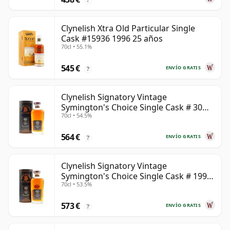
Clynelish Xtra Old Particular Single
Cask #15936 1996 25 años
70cl • 55.1%
545 €
ENVÍO GRATIS
?
Clynelish Signatory Vintage
Symington's Choice Single Cask # 30
70cl • 54.5%
años
564 €
ENVÍO GRATIS
?
Clynelish Signatory Vintage
Symington's Choice Single Cask # 1995
70cl • 53.5%
28 años
573 €
ENVÍO GRATIS
?