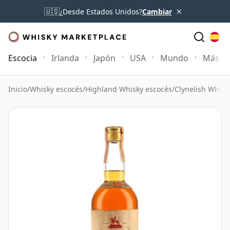
×
🇺🇸
¿Desde Estados Unidos?
Cambiar
Escocia
Irlanda
Japón
USA
Mundo
Más
Inicio
/
Whisky escocés
/
Highland Whisky escocés
/
Clynelish Whisk