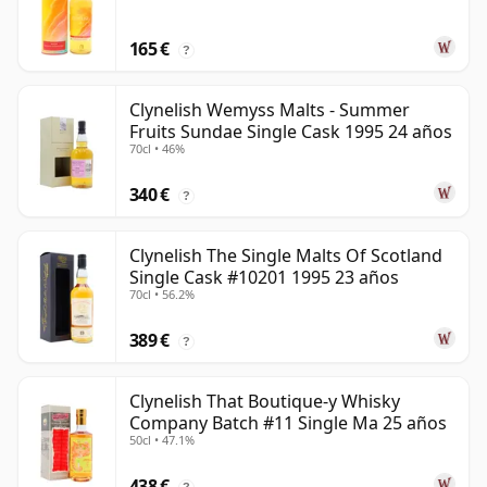
165 €
?
Clynelish Wemyss Malts - Summer
Fruits Sundae Single Cask 1995 24 años
70cl • 46%
340 €
?
Clynelish The Single Malts Of Scotland
Single Cask #10201 1995 23 años
70cl • 56.2%
389 €
?
Clynelish That Boutique-y Whisky
Company Batch #11 Single Ma 25 años
50cl • 47.1%
438 €
?