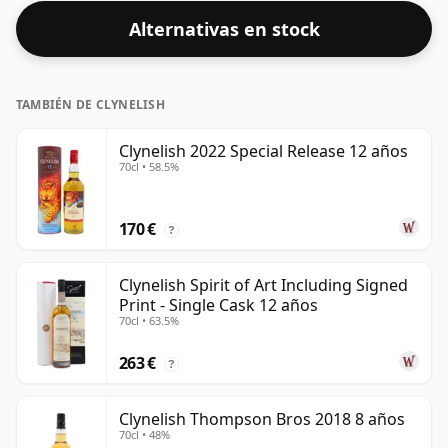
Alternativas en stock
TAMBIÉN DE CLYNELISH
Clynelish 2022 Special Release 12 años
70cl • 58.5%
170 €
?
Clynelish Spirit of Art Including Signed
Print - Single Cask 12 años
70cl • 63.5%
263 €
?
Clynelish Thompson Bros 2018 8 años
70cl • 48%