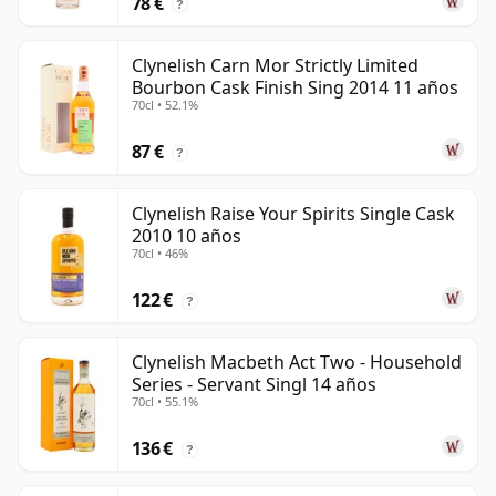
78 €
?
Clynelish Carn Mor Strictly Limited
Bourbon Cask Finish Sing 2014 11 años
70cl • 52.1%
87 €
?
Clynelish Raise Your Spirits Single Cask
2010 10 años
70cl • 46%
122 €
?
Clynelish Macbeth Act Two - Household
Series - Servant Singl 14 años
70cl • 55.1%
136 €
?