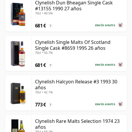
Clynelish Dun Bheagan Single Cask
#13155 1990 27 años
70cl • 49.5%
681 €
ENVÍO GRATIS
?
Clynelish Single Malts Of Scotland
Single Cask #8659 1995 26 años
70cl • 50.7%
681 €
ENVÍO GRATIS
?
Clynelish Halcyon Release #3 1993 30
años
70cl • 42.1%
773 €
ENVÍO GRATIS
?
Clynelish Rare Malts Selection 1974 23
años
70cl • 59.1%