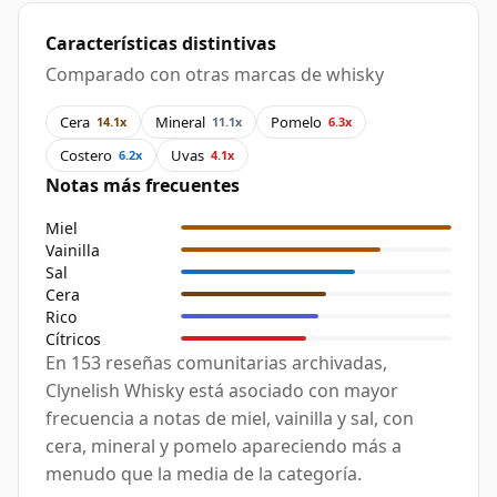
Características distintivas
Comparado con otras marcas de whisky
Cera
Mineral
Pomelo
14.1x
11.1x
6.3x
Costero
Uvas
6.2x
4.1x
Notas más frecuentes
Miel
Vainilla
Sal
Cera
Rico
Cítricos
En 153 reseñas comunitarias archivadas,
Clynelish Whisky está asociado con mayor
frecuencia a notas de miel, vainilla y sal, con
cera, mineral y pomelo apareciendo más a
menudo que la media de la categoría.