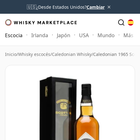
×
🇺🇸
¿Desde Estados Unidos?
Cambiar
Escocia
Irlanda
Japón
USA
Mundo
Más
Inicio
/
Whisky escocés
/
Caledonian Whisky
/
Caledonian 1965 Scott'