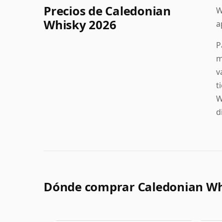
Precios de Caledonian
W
Whisky 2026
a
P
m
v
t
W
d
Dónde comprar Caledonian W