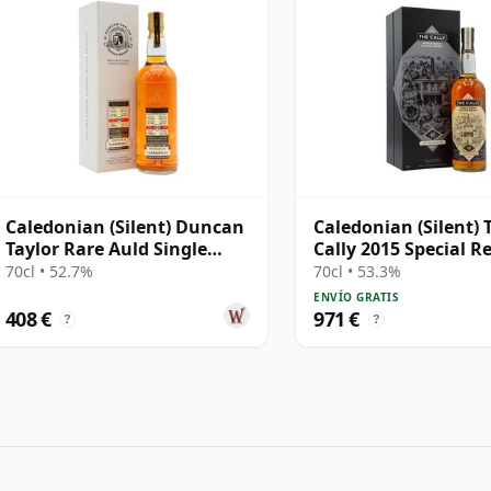
Caledonian (Silent) Duncan
Caledonian (Silent) 
Taylor Rare Auld Single
Cally 2015 Special R
Cask #7823876 1987 34 años
1974 40 años
70cl • 52.7%
70cl • 53.3%
ENVÍO GRATIS
408 €
971 €
?
?