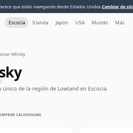
Parece que estás navegando desde Estados Unidos.
Cambiar de sit
Escocia
Irlanda
Japón
USA
Mundo
Más
onian Whisky
sky
 único de la región de Lowland en Escocia.
OMPRAR CALEDONIAN