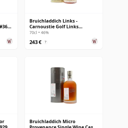
Bruichladdich Links -
 #3668
Carnoustie Golf Links
Scotland Islay Singl 14 años
70cl • 46%
243 €
?
or
Bruichladdich Micro
19295
Provenance Single Wine Cask