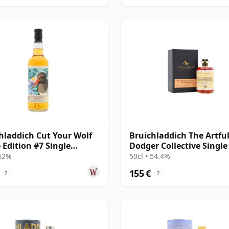
hladdich Cut Your Wolf
Bruichladdich The Artfu
 Edition #7 Single
Dodger Collective Single
on Cask 2008 14 años
#19020000 2001 22 años
 62%
50cl • 54.4%
155 €
?
?