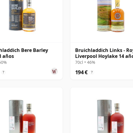
hladdich Bere Barley
Bruichladdich Links - Ro
8 años
Liverpool Hoylake 14 añ
 50%
70cl • 46%
194 €
?
?