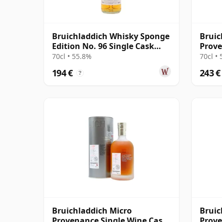
Bruichladdich Whisky Sponge
Bruic
Edition No. 96 Single Cask
Prove
2005 19 años
#2750
70cl • 55.8%
70cl •
194 €
243 €
?
Bruichladdich Micro
Bruic
Provenance Single Wine Cask
Prove