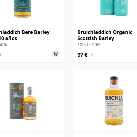
hladdich Bere Barley
Bruichladdich Organic
10 años
Scottish Barley
 50%
100cl • 50%
97 €
?
?