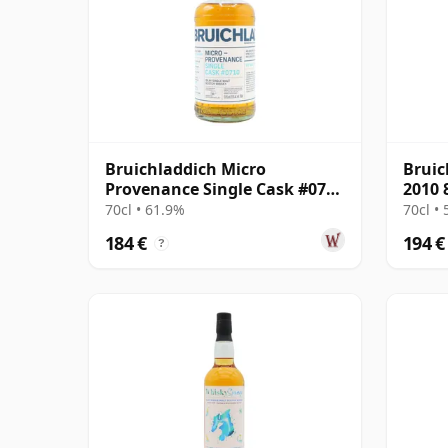
Bruichladdich Micro
Bruic
Provenance Single Cask #0710
2010 
2007 16 años
70cl • 61.9%
70cl •
184 €
194 €
?