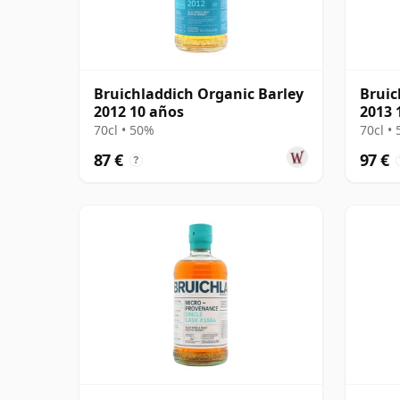
Bruichladdich Organic Barley
Bruic
2012 10 años
2013 
70cl • 50%
70cl •
87 €
97 €
?