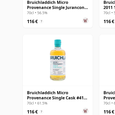
Bruichladdich Micro
Bruic
Provenance Single Jurancon
2011 
Wine Cask #1564 2014 11 años
70cl • 56.5%
70cl •
116 €
116 €
?
Bruichladdich Micro
Bruic
Provenance Single Cask #4164
Prove
2013 11 años
Cask 
70cl • 61.5%
70cl •
116 €
116 €
?