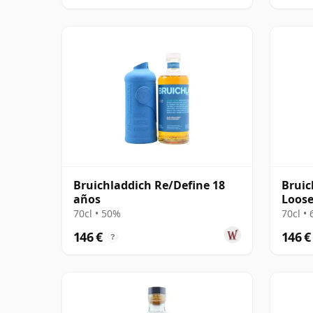
Bruichladdich Re/Define 18
Bruic
años
Loose
Bourb
70cl • 50%
70cl •
146 €
146 €
?