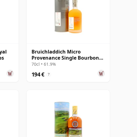
yal
Bruichladdich Micro
os
Provenance Single Bourbon
Cask #1241 2011 10 años
70cl • 61.9%
194 €
?