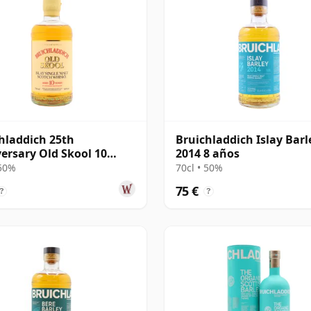
hladdich 25th
Bruichladdich Islay Barl
ersary Old Skool 10
2014 8 años
 50%
70cl • 50%
75 €
?
?