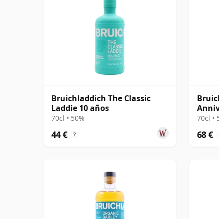
Bruichladdich The Classic
Bruic
Laddie 10 años
Anniv
años
70cl • 50%
70cl •
44 €
68 €
?