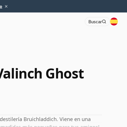
×
io
Buscar
Valinch Ghost
destilería Bruichladdich. Viene en una