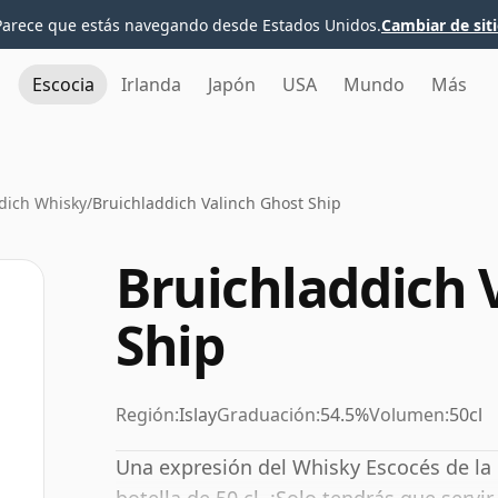
Parece que estás navegando desde Estados Unidos.
Cambiar de sit
Escocia
Irlanda
Japón
USA
Mundo
Más
dich Whisky
/
Bruichladdich Valinch Ghost Ship
Bruichladdich 
Ship
Región:
Islay
Graduación:
54.5%
Volumen:
50cl
Una expresión del Whisky Escocés de la 