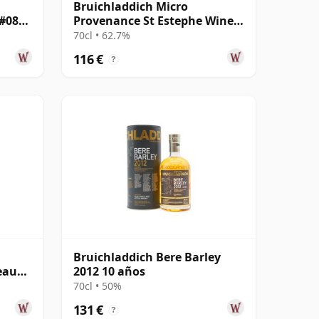
Bruichladdich Micro
 #0893
Provenance St Estephe Wine
Cask #0065 2014 10 años
70cl • 62.7%
116 €
?
Bruichladdich Bere Barley
eaux
2012 10 años
años
70cl • 50%
131 €
?