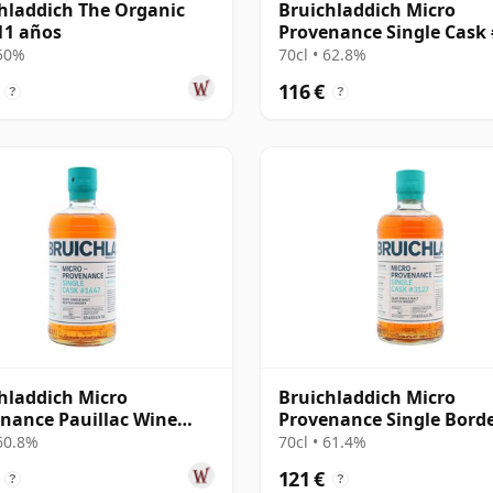
hladdich The Organic
Bruichladdich Micro
11 años
Provenance Single Cask
2011 13 años
 50%
70cl • 62.8%
116 €
?
?
hladdich Micro
Bruichladdich Micro
nance Pauillac Wine
Provenance Single Bord
#1447 2011 13 años
Wine Cask #3127 2015 9 
 60.8%
70cl • 61.4%
121 €
?
?