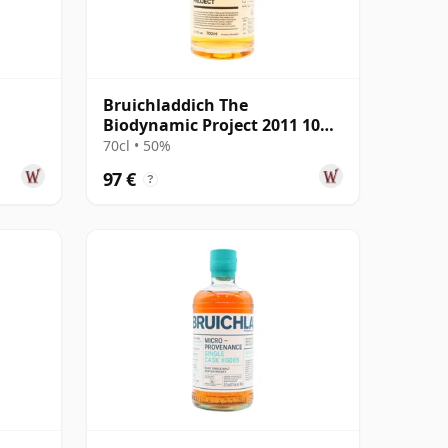
Bruichladdich The
Biodynamic Project 2011 10
años
70cl • 50%
97 €
?