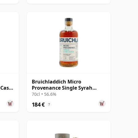
l
Bruichladdich Micro
 Cask
Provenance Single Syrah
Wine Cask #2525 2008 15 años
70cl • 56.6%
184 €
?