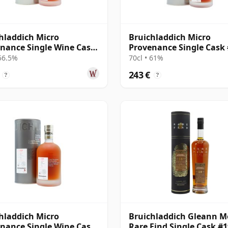
hladdich Micro
Bruichladdich Micro
nance Single Wine Cask
Provenance Single Cask
 2010 8 años
2007 12 años
 56.5%
70cl • 61%
243 €
?
?
hladdich Micro
Bruichladdich Gleann M
nance Single Wine Cask
Rare Find Single Cask #