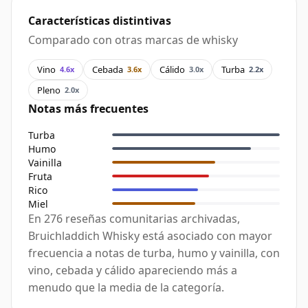
Características distintivas
Comparado con otras marcas de whisky
Vino
Cebada
Cálido
Turba
4.6x
3.6x
3.0x
2.2x
Pleno
2.0x
Notas más frecuentes
Turba
Humo
Vainilla
Fruta
Rico
Miel
En 276 reseñas comunitarias archivadas,
Bruichladdich Whisky está asociado con mayor
frecuencia a notas de turba, humo y vainilla, con
vino, cebada y cálido apareciendo más a
menudo que la media de la categoría.