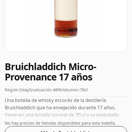
Bruichladdich Micro-
Provenance 17 años
Región:
Islay
Graduación:
46%
Volumen:
70cl
Una botella de whisky escocés de la destilería
Bruichladdich que ha envejecido durante 17 años.
Viene en una botella normal de 70 cl y se embotella
con un ABV saludable del 46%.
No hay precios de tiendas disponibles para esta botella.