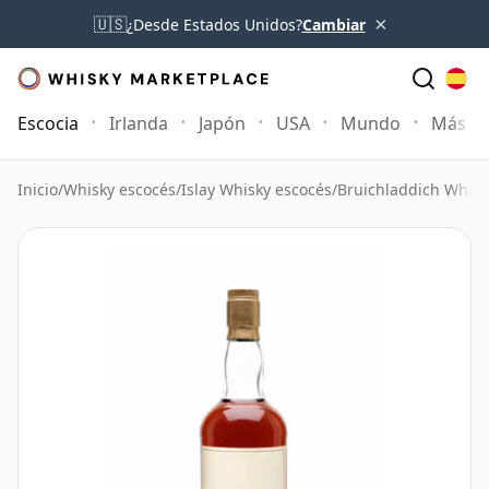
×
🇺🇸
¿Desde Estados Unidos?
Cambiar
Escocia
Irlanda
Japón
USA
Mundo
Más
Inicio
/
Whisky escocés
/
Islay Whisky escocés
/
Bruichladdich Whisk