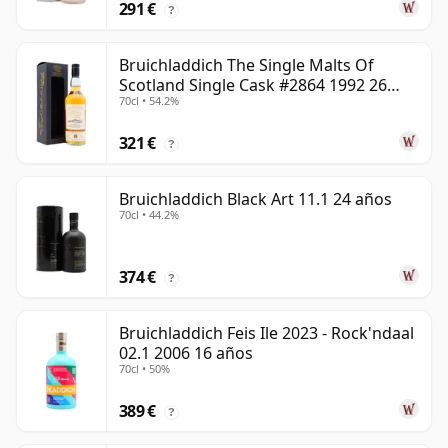
291 €
?
Bruichladdich The Single Malts Of
Scotland Single Cask #2864 1992 26
70cl • 54.2%
años
321 €
?
Bruichladdich Black Art 11.1 24 años
70cl • 44.2%
374 €
?
Bruichladdich Feis Ile 2023 - Rock'ndaal
02.1 2006 16 años
70cl • 50%
389 €
?