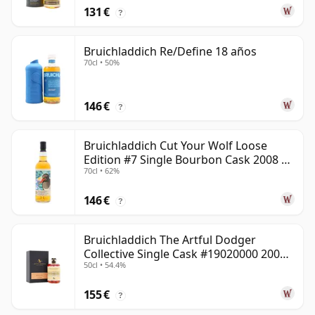
131 €
?
Bruichladdich Re/Define 18 años
70cl • 50%
146 €
?
Bruichladdich Cut Your Wolf Loose
Edition #7 Single Bourbon Cask 2008 14
70cl • 62%
años
146 €
?
Bruichladdich The Artful Dodger
Collective Single Cask #19020000 2001
50cl • 54.4%
22 años
155 €
?