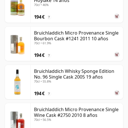
Hoylake 14 años
70cl • 46%
194 €
?
Bruichladdich Micro Provenance Single
Bourbon Cask #1241 2011 10 años
70cl • 61.9%
194 €
?
Bruichladdich Whisky Sponge Edition
No. 96 Single Cask 2005 19 años
70cl • 55.8%
194 €
?
Bruichladdich Micro Provenance Single
Wine Cask #2750 2010 8 años
70cl • 56.5%