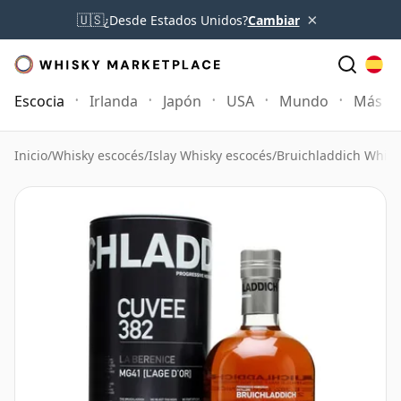
×
🇺🇸
¿Desde Estados Unidos?
Cambiar
Escocia
Irlanda
Japón
USA
Mundo
Más
Inicio
/
Whisky escocés
/
Islay Whisky escocés
/
Bruichladdich Whisk