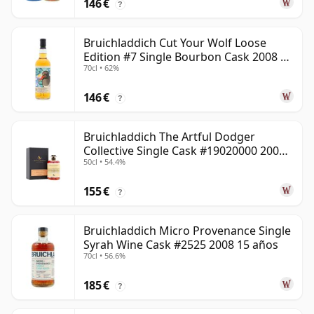
146 €
?
Bruichladdich Cut Your Wolf Loose
Edition #7 Single Bourbon Cask 2008 14
70cl • 62%
años
146 €
?
Bruichladdich The Artful Dodger
Collective Single Cask #19020000 2001
50cl • 54.4%
22 años
155 €
?
Bruichladdich Micro Provenance Single
Syrah Wine Cask #2525 2008 15 años
70cl • 56.6%
185 €
?