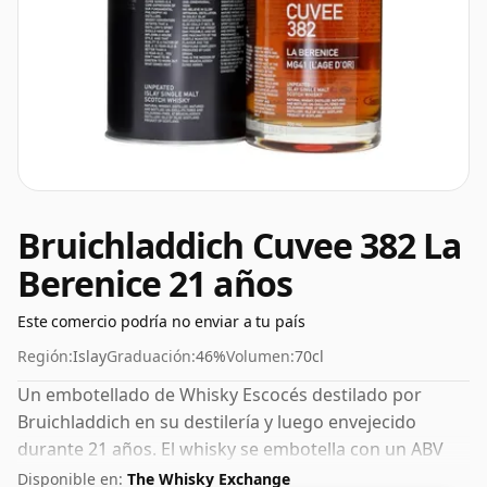
Bruichladdich Cuvee 382 La
Berenice 21 años
Este comercio podría no enviar a tu país
Región:
Islay
Graduación:
46%
Volumen:
70cl
Un embotellado de Whisky Escocés destilado por
Bruichladdich en su destilería y luego envejecido
durante 21 años. El whisky se embotella con un ABV
decente del 46%, un paso por encima del nivel
Disponible en:
The Whisky Exchange