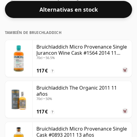
estándar del 40%, y se envía en el tamaño de botella de
Alternativas en stock
facto de 70 cl.
TAMBIÉN DE BRUICHLADDICH
Bruichladdich Micro Provenance Single
Jurancon Wine Cask #1564 2014 11
70cl • 56.5%
años
117 €
?
Bruichladdich The Organic 2011 11
años
70cl • 50%
117 €
?
Bruichladdich Micro Provenance Single
Cask #0893 2011 13 años