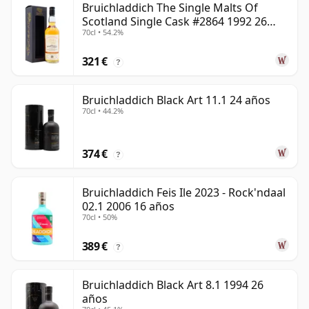
Bruichladdich The Single Malts Of
Scotland Single Cask #2864 1992 26
70cl • 54.2%
años
321 €
?
Bruichladdich Black Art 11.1 24 años
70cl • 44.2%
374 €
?
Bruichladdich Feis Ile 2023 - Rock'ndaal
02.1 2006 16 años
70cl • 50%
389 €
?
Bruichladdich Black Art 8.1 1994 26
años