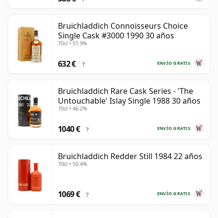
Bruichladdich Connoisseurs Choice
Single Cask #3000 1990 30 años
70cl • 51.9%
632 €
ENVÍO GRATIS
?
Bruichladdich Rare Cask Series - 'The
Untouchable' Islay Single 1988 30 años
70cl • 46.2%
1040 €
ENVÍO GRATIS
?
Bruichladdich Redder Still 1984 22 años
70cl • 50.4%
1069 €
ENVÍO GRATIS
?