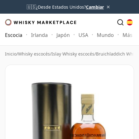
×
🇺🇸
¿Desde Estados Unidos?
Cambiar
Escocia
Irlanda
Japón
USA
Mundo
Más
Inicio
/
Whisky escocés
/
Islay Whisky escocés
/
Bruichladdich Whisk