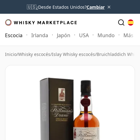
×
🇺🇸
¿Desde Estados Unidos?
Cambiar
Escocia
Irlanda
Japón
USA
Mundo
Más
Inicio
/
Whisky escocés
/
Islay Whisky escocés
/
Bruichladdich Whisk