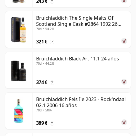
243 €
?
Bruichladdich The Single Malts Of
Scotland Single Cask #2864 1992 26
70cl • 54.2%
años
321 €
?
Bruichladdich Black Art 11.1 24 años
70cl • 44.2%
374 €
?
Bruichladdich Feis Ile 2023 - Rock'ndaal
02.1 2006 16 años
70cl • 50%
389 €
?