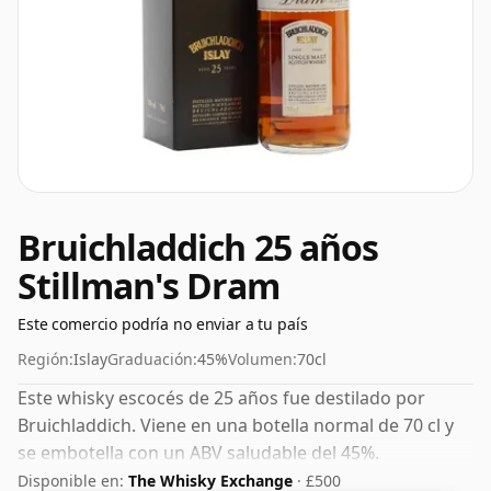
Bruichladdich 25 años
Stillman's Dram
Este comercio podría no enviar a tu país
Región:
Islay
Graduación:
45%
Volumen:
70cl
Este whisky escocés de 25 años fue destilado por
Bruichladdich. Viene en una botella normal de 70 cl y
se embotella con un ABV saludable del 45%.
Disponible en:
The Whisky Exchange
· £500