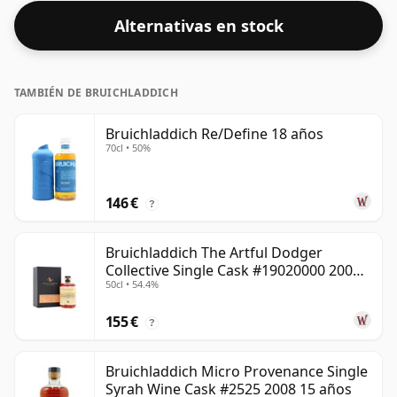
Alternativas en stock
TAMBIÉN DE BRUICHLADDICH
Bruichladdich Re/Define 18 años
70cl • 50%
146 €
?
Bruichladdich The Artful Dodger
Collective Single Cask #19020000 2001
50cl • 54.4%
22 años
155 €
?
Bruichladdich Micro Provenance Single
Syrah Wine Cask #2525 2008 15 años