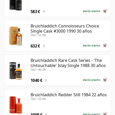
583 €
ENVÍO GRATIS
?
Bruichladdich Connoisseurs Choice
Single Cask #3000 1990 30 años
70cl • 51.9%
632 €
ENVÍO GRATIS
?
Bruichladdich Rare Cask Series - 'The
Untouchable' Islay Single 1988 30 años
70cl • 46.2%
1040 €
ENVÍO GRATIS
?
Bruichladdich Redder Still 1984 22 años
70cl • 50.4%
1069 €
ENVÍO GRATIS
?