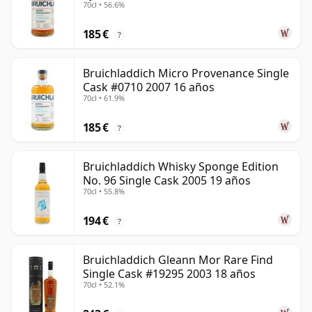
70cl • 56.6%
185 €
?
Bruichladdich Micro Provenance Single
Cask #0710 2007 16 años
70cl • 61.9%
185 €
?
Bruichladdich Whisky Sponge Edition
No. 96 Single Cask 2005 19 años
70cl • 55.8%
194 €
?
Bruichladdich Gleann Mor Rare Find
Single Cask #19295 2003 18 años
70cl • 52.1%