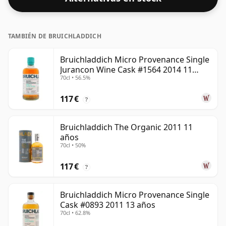
TAMBIÉN DE BRUICHLADDICH
Bruichladdich Micro Provenance Single
Jurancon Wine Cask #1564 2014 11
70cl • 56.5%
años
117 €
?
Bruichladdich The Organic 2011 11
años
70cl • 50%
117 €
?
Bruichladdich Micro Provenance Single
Cask #0893 2011 13 años
70cl • 62.8%