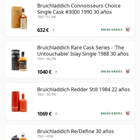
Bruichladdich Connoisseurs Choice
Single Cask #3000 1990 30 años
70cl • 51.9%
632 €
ENVÍO GRATIS
?
Bruichladdich Rare Cask Series - 'The
Untouchable' Islay Single 1988 30 años
70cl • 46.2%
1040 €
ENVÍO GRATIS
?
Bruichladdich Redder Still 1984 22 años
70cl • 50.4%
1069 €
ENVÍO GRATIS
?
Bruichladdich Re/Define 30 años
70cl • 43%