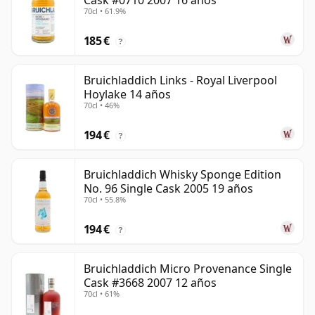
Cask #0710 2007 16 años
70cl • 61.9%
185 €
?
Bruichladdich Links - Royal Liverpool
Hoylake 14 años
70cl • 46%
194 €
?
Bruichladdich Whisky Sponge Edition
No. 96 Single Cask 2005 19 años
70cl • 55.8%
194 €
?
Bruichladdich Micro Provenance Single
Cask #3668 2007 12 años
70cl • 61%