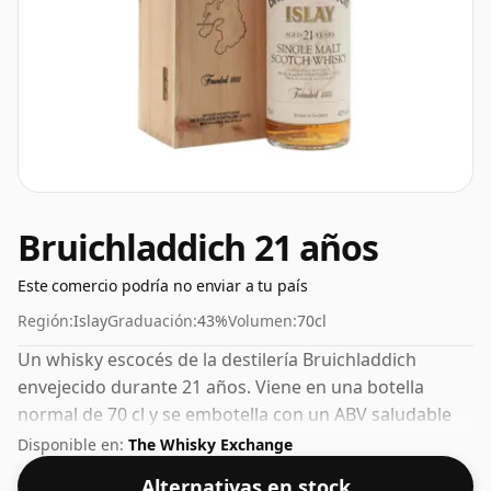
Bruichladdich 21 años
Este comercio podría no enviar a tu país
Región:
Islay
Graduación:
43%
Volumen:
70cl
Un whisky escocés de la destilería Bruichladdich
envejecido durante 21 años. Viene en una botella
normal de 70 cl y se embotella con un ABV saludable
del 43%.
Disponible en:
The Whisky Exchange
Alternativas en stock