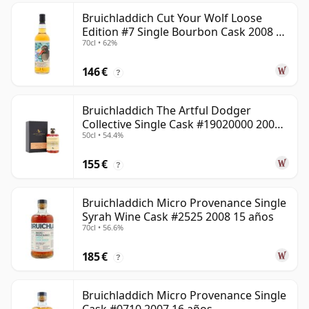
Bruichladdich Cut Your Wolf Loose
Edition #7 Single Bourbon Cask 2008 14
70cl • 62%
años
146 €
?
Bruichladdich The Artful Dodger
Collective Single Cask #19020000 2001
50cl • 54.4%
22 años
155 €
?
Bruichladdich Micro Provenance Single
Syrah Wine Cask #2525 2008 15 años
70cl • 56.6%
185 €
?
Bruichladdich Micro Provenance Single