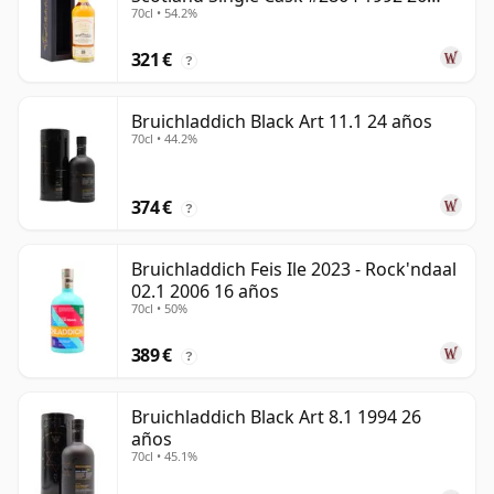
70cl • 54.2%
años
321 €
?
Bruichladdich Black Art 11.1 24 años
70cl • 44.2%
374 €
?
Bruichladdich Feis Ile 2023 - Rock'ndaal
02.1 2006 16 años
70cl • 50%
389 €
?
Bruichladdich Black Art 8.1 1994 26
años
70cl • 45.1%