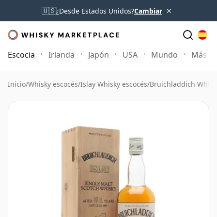
×
🇺🇸
¿Desde Estados Unidos?
Cambiar
Escocia
Irlanda
Japón
USA
Mundo
Más
Inicio
/
Whisky escocés
/
Islay Whisky escocés
/
Bruichladdich Whisk