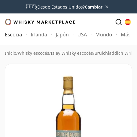
×
🇺🇸
¿Desde Estados Unidos?
Cambiar
Escocia
Irlanda
Japón
USA
Mundo
Más
Inicio
/
Whisky escocés
/
Islay Whisky escocés
/
Bruichladdich Whisk