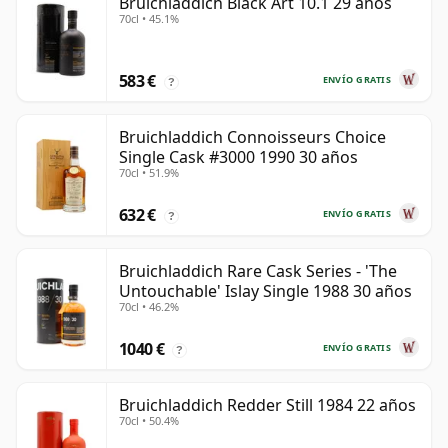
Bruichladdich Black Art 10.1 29 años
70cl • 45.1%
583 €
ENVÍO GRATIS
?
Bruichladdich Connoisseurs Choice
Single Cask #3000 1990 30 años
70cl • 51.9%
632 €
ENVÍO GRATIS
?
Bruichladdich Rare Cask Series - 'The
Untouchable' Islay Single 1988 30 años
70cl • 46.2%
1040 €
ENVÍO GRATIS
?
Bruichladdich Redder Still 1984 22 años
70cl • 50.4%