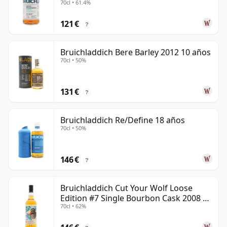
70cl • 61.4%
121 €
?
Bruichladdich Bere Barley 2012 10 años
70cl • 50%
131 €
?
Bruichladdich Re/Define 18 años
70cl • 50%
146 €
?
Bruichladdich Cut Your Wolf Loose
Edition #7 Single Bourbon Cask 2008 14
70cl • 62%
años