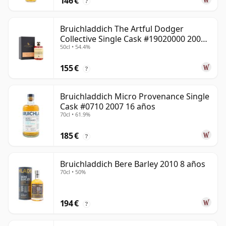
146 €
?
Bruichladdich The Artful Dodger
Collective Single Cask #19020000 2001
50cl • 54.4%
22 años
155 €
?
Bruichladdich Micro Provenance Single
Cask #0710 2007 16 años
70cl • 61.9%
185 €
?
Bruichladdich Bere Barley 2010 8 años
70cl • 50%
194 €
?