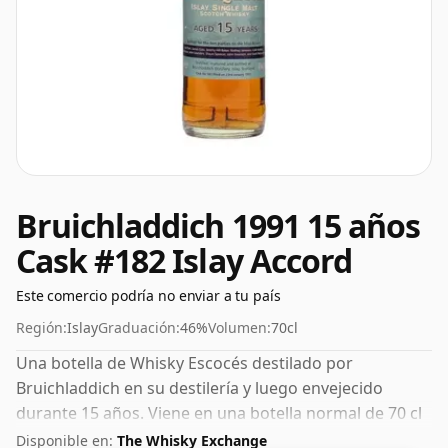
Bruichladdich 1991 15 años
Cask #182 Islay Accord
Este comercio podría no enviar a tu país
Región:
Islay
Graduación:
46%
Volumen:
70cl
Una botella de Whisky Escocés destilado por
Bruichladdich en su destilería y luego envejecido
durante 15 años. Viene en una botella normal de 70 cl
y se embotella con un ABV saludable del 46%.
Disponible en:
The Whisky Exchange