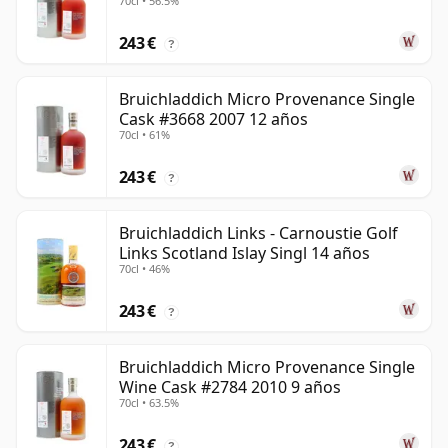
70cl • 56.5%
243 €
?
Bruichladdich Micro Provenance Single
Cask #3668 2007 12 años
70cl • 61%
243 €
?
Bruichladdich Links - Carnoustie Golf
Links Scotland Islay Singl 14 años
70cl • 46%
243 €
?
Bruichladdich Micro Provenance Single
Wine Cask #2784 2010 9 años
70cl • 63.5%
243 €
?