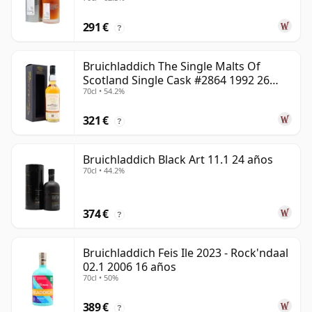
291 €
?
Bruichladdich The Single Malts Of
Scotland Single Cask #2864 1992 26
70cl • 54.2%
años
321 €
?
Bruichladdich Black Art 11.1 24 años
70cl • 44.2%
374 €
?
Bruichladdich Feis Ile 2023 - Rock'ndaal
02.1 2006 16 años
70cl • 50%
389 €
?