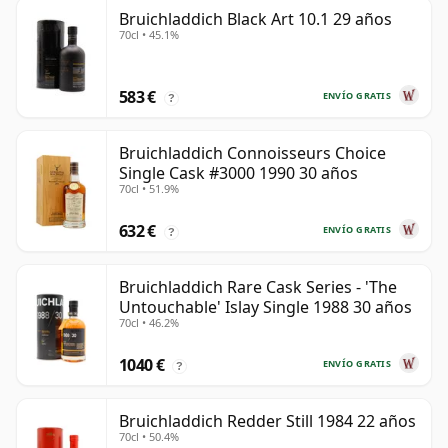
Bruichladdich Black Art 10.1 29 años
70cl • 45.1%
583 €
ENVÍO GRATIS
?
Bruichladdich Connoisseurs Choice
Single Cask #3000 1990 30 años
70cl • 51.9%
632 €
ENVÍO GRATIS
?
Bruichladdich Rare Cask Series - 'The
Untouchable' Islay Single 1988 30 años
70cl • 46.2%
1040 €
ENVÍO GRATIS
?
Bruichladdich Redder Still 1984 22 años
70cl • 50.4%