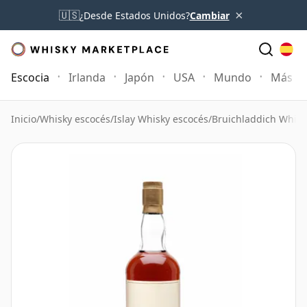
×
🇺🇸
¿Desde Estados Unidos?
Cambiar
Escocia
Irlanda
Japón
USA
Mundo
Más
Inicio
/
Whisky escocés
/
Islay Whisky escocés
/
Bruichladdich Whisk