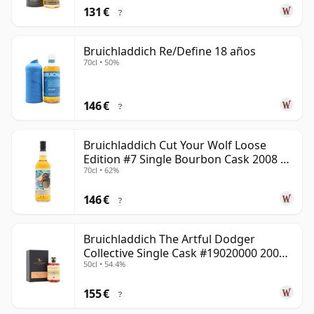
131 €
?
Bruichladdich Re/Define 18 años
70cl • 50%
146 €
?
Bruichladdich Cut Your Wolf Loose
Edition #7 Single Bourbon Cask 2008 14
70cl • 62%
años
146 €
?
Bruichladdich The Artful Dodger
Collective Single Cask #19020000 2001
50cl • 54.4%
22 años
155 €
?