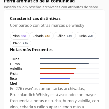
Perfil aromático de la comunidad
Basado en 276 reseñas archivadas con atributos de sabor
Características distintivas
Comparado con otras marcas de whisky
Vino
Cebada
Cálido
Turba
4.6x
3.6x
3.0x
2.2x
Pleno
2.0x
Notas más frecuentes
Turba
Humo
Vainilla
Fruta
Rico
Miel
En 276 reseñas comunitarias archivadas,
Bruichladdich Whisky está asociado con mayor
frecuencia a notas de turba, humo y vainilla, con
vino, cebada y cálido apareciendo más a