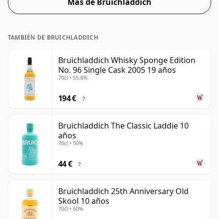
Más de Bruichladdich
TAMBIÉN DE BRUICHLADDICH
Bruichladdich Whisky Sponge Edition
No. 96 Single Cask 2005 19 años
70cl • 55.8%
194 €
?
Bruichladdich The Classic Laddie 10
años
70cl • 50%
44 €
?
Bruichladdich 25th Anniversary Old
Skool 10 años
70cl • 50%