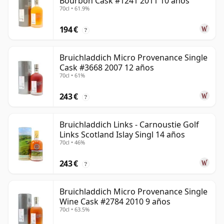
Bourbon Cask #1241 2011 10 años
70cl • 61.9%
194 €
?
Bruichladdich Micro Provenance Single
Cask #3668 2007 12 años
70cl • 61%
243 €
?
Bruichladdich Links - Carnoustie Golf
Links Scotland Islay Singl 14 años
70cl • 46%
243 €
?
Bruichladdich Micro Provenance Single
Wine Cask #2784 2010 9 años
70cl • 63.5%