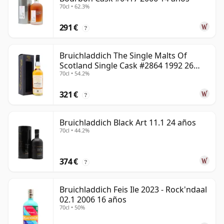
70cl • 62.3%
291 €
?
Bruichladdich The Single Malts Of
Scotland Single Cask #2864 1992 26
70cl • 54.2%
años
321 €
?
Bruichladdich Black Art 11.1 24 años
70cl • 44.2%
374 €
?
Bruichladdich Feis Ile 2023 - Rock'ndaal
02.1 2006 16 años
70cl • 50%