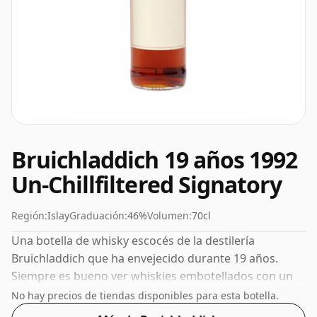
Bruichladdich 19 años 1992
Un-Chillfiltered Signatory
Región:
Islay
Graduación:
46%
Volumen:
70cl
Una botella de whisky escocés de la destilería
Bruichladdich que ha envejecido durante 19 años.
Siempre es bueno ver whiskies embotellados con un
ABV del 46%; este se envía en el tamaño normal de 70
No hay precios de tiendas disponibles para esta botella.
cl.