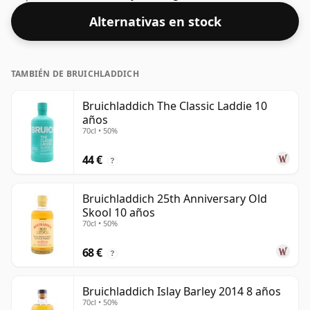
Con un volumen de 46% ABV, este whisky se embotella
Alternativas en stock
con una concentración óptima para beber. Se disfruta
solo o con una gota de agua.
TAMBIÉN DE BRUICHLADDICH
Bruichladdich The Classic Laddie 10
años
70cl • 50%
44 €
?
Bruichladdich 25th Anniversary Old
Skool 10 años
70cl • 50%
68 €
?
Bruichladdich Islay Barley 2014 8 años
70cl • 50%