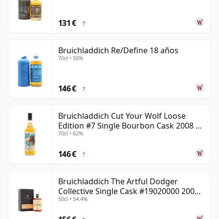
131 €
?
Bruichladdich Re/Define 18 años
70cl • 50%
146 €
?
Bruichladdich Cut Your Wolf Loose
Edition #7 Single Bourbon Cask 2008 14
70cl • 62%
años
146 €
?
Bruichladdich The Artful Dodger
Collective Single Cask #19020000 2001
50cl • 54.4%
22 años