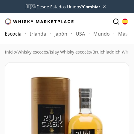
×
🇺🇸
¿Desde Estados Unidos?
Cambiar
Escocia
Irlanda
Japón
USA
Mundo
Más
Inicio
/
Whisky escocés
/
Islay Whisky escocés
/
Bruichladdich Whisk