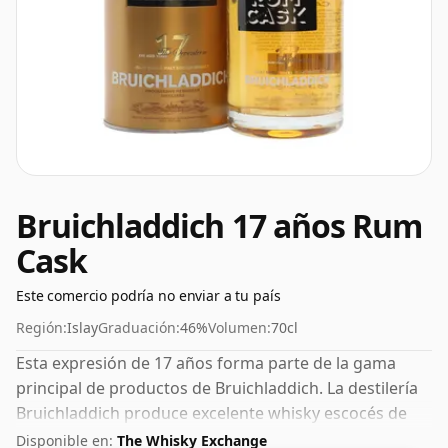
Bruichladdich 17 años Rum
Cask
Este comercio podría no enviar a tu país
Región:
Islay
Graduación:
46%
Volumen:
70cl
Esta expresión de 17 años forma parte de la gama
principal de productos de Bruichladdich. La destilería
Bruichladdich produce excelente whisky escocés de
malta y está ubicada en la región de Islay en Escocia.
Disponible en:
The Whisky Exchange