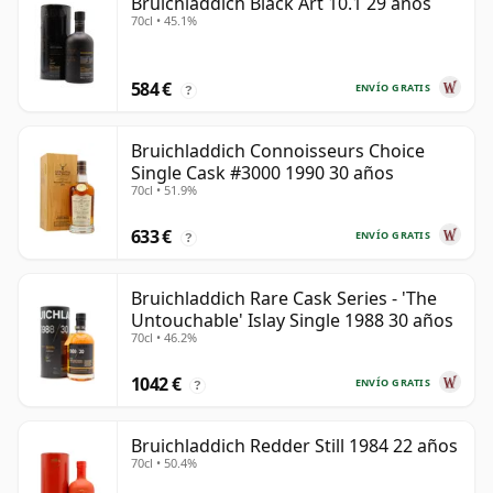
Bruichladdich Black Art 10.1 29 años
70cl • 45.1%
584 €
ENVÍO GRATIS
?
Bruichladdich Connoisseurs Choice
Single Cask #3000 1990 30 años
70cl • 51.9%
633 €
ENVÍO GRATIS
?
Bruichladdich Rare Cask Series - 'The
Untouchable' Islay Single 1988 30 años
70cl • 46.2%
1042 €
ENVÍO GRATIS
?
Bruichladdich Redder Still 1984 22 años
70cl • 50.4%