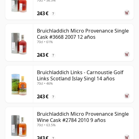
70cl • 56.5%
243 €
?
Bruichladdich Micro Provenance Single
Cask #3668 2007 12 años
70cl • 61%
243 €
?
Bruichladdich Links - Carnoustie Golf
Links Scotland Islay Singl 14 años
70cl • 46%
243 €
?
Bruichladdich Micro Provenance Single
Wine Cask #2784 2010 9 años
70cl • 63.5%
243 €
?