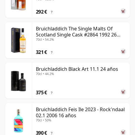
292 €
?
Bruichladdich The Single Malts Of
Scotland Single Cask #2864 1992 26
70cl • 54.2%
años
321 €
?
Bruichladdich Black Art 11.1 24 años
70cl • 44.2%
375 €
?
Bruichladdich Feis Ile 2023 - Rock'ndaal
02.1 2006 16 años
70cl • 50%
390 €
?