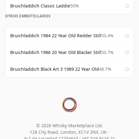
Bruichladdich Classic Laddie
50%
OTROS EMBOTELLADOS
Bruichladdich 1984 22 Year Old Redder Still
50.4%
Bruichladdich 1986 20 Year Old Blacker Still
50.7%
Bruichladdich Black Art 3 1989 22 Year Old
48.7%
© 2026 Whisky Marketplace Ltd.
128 City Road, London, EC1V 2NX, UK ·
N.° de sociedad 17204643
·
VAT 519 9116 71