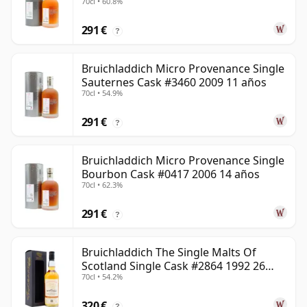
70cl • 60.8%
291 €
?
Bruichladdich Micro Provenance Single
Sauternes Cask #3460 2009 11 años
70cl • 54.9%
291 €
?
Bruichladdich Micro Provenance Single
Bourbon Cask #0417 2006 14 años
70cl • 62.3%
291 €
?
Bruichladdich The Single Malts Of
Scotland Single Cask #2864 1992 26
70cl • 54.2%
años
320 €
?