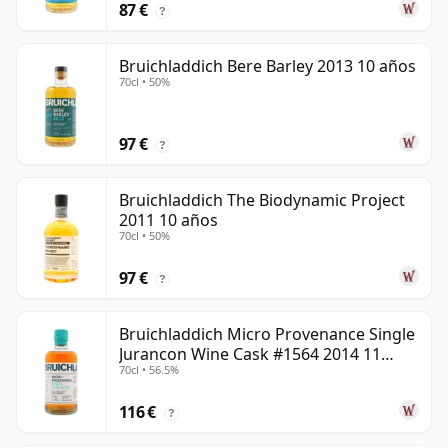
87 €
?
Bruichladdich Bere Barley 2013 10 años
70cl • 50%
97 €
?
Bruichladdich The Biodynamic Project
2011 10 años
70cl • 50%
97 €
?
Bruichladdich Micro Provenance Single
Jurancon Wine Cask #1564 2014 11
70cl • 56.5%
años
116 €
?