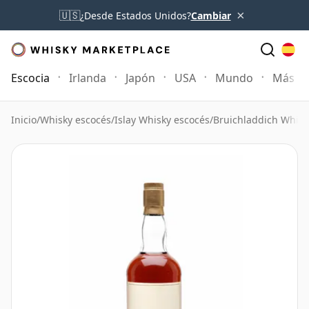
×
🇺🇸
¿Desde Estados Unidos?
Cambiar
Escocia
Irlanda
Japón
USA
Mundo
Más
Inicio
/
Whisky escocés
/
Islay Whisky escocés
/
Bruichladdich Whisk