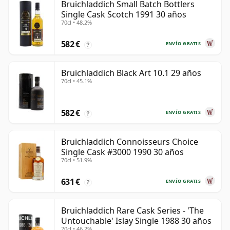
Bruichladdich Small Batch Bottlers
Single Cask Scotch 1991 30 años
70cl • 48.2%
582 €
ENVÍO GRATIS
?
Bruichladdich Black Art 10.1 29 años
70cl • 45.1%
582 €
ENVÍO GRATIS
?
Bruichladdich Connoisseurs Choice
Single Cask #3000 1990 30 años
70cl • 51.9%
631 €
ENVÍO GRATIS
?
Bruichladdich Rare Cask Series - 'The
Untouchable' Islay Single 1988 30 años
70cl • 46.2%