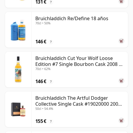
131 €
?
Bruichladdich Re/Define 18 años
70cl • 50%
146 €
?
Bruichladdich Cut Your Wolf Loose
Edition #7 Single Bourbon Cask 2008 14
70cl • 62%
años
146 €
?
Bruichladdich The Artful Dodger
Collective Single Cask #19020000 2001
50cl • 54.4%
22 años
155 €
?