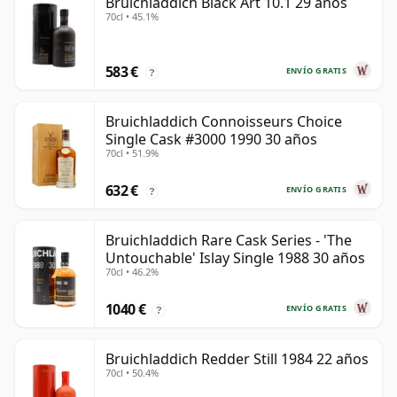
Bruichladdich Black Art 10.1 29 años
70cl • 45.1%
583 €
ENVÍO GRATIS
?
Bruichladdich Connoisseurs Choice
Single Cask #3000 1990 30 años
70cl • 51.9%
632 €
ENVÍO GRATIS
?
Bruichladdich Rare Cask Series - 'The
Untouchable' Islay Single 1988 30 años
70cl • 46.2%
1040 €
ENVÍO GRATIS
?
Bruichladdich Redder Still 1984 22 años
70cl • 50.4%