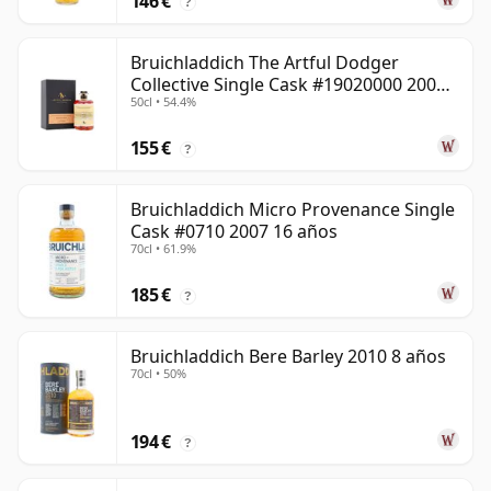
146 €
?
Bruichladdich The Artful Dodger
Collective Single Cask #19020000 2001
50cl • 54.4%
22 años
155 €
?
Bruichladdich Micro Provenance Single
Cask #0710 2007 16 años
70cl • 61.9%
185 €
?
Bruichladdich Bere Barley 2010 8 años
70cl • 50%
194 €
?