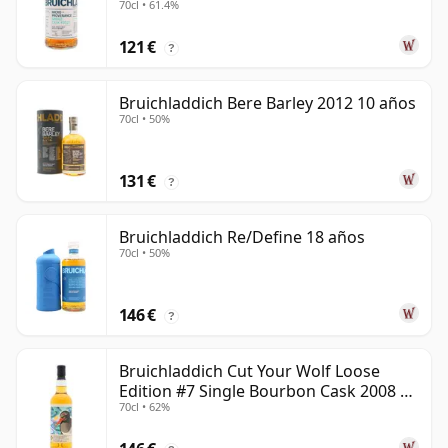
70cl • 61.4%
121 €
?
Bruichladdich Bere Barley 2012 10 años
70cl • 50%
131 €
?
Bruichladdich Re/Define 18 años
70cl • 50%
146 €
?
Bruichladdich Cut Your Wolf Loose
Edition #7 Single Bourbon Cask 2008 14
70cl • 62%
años