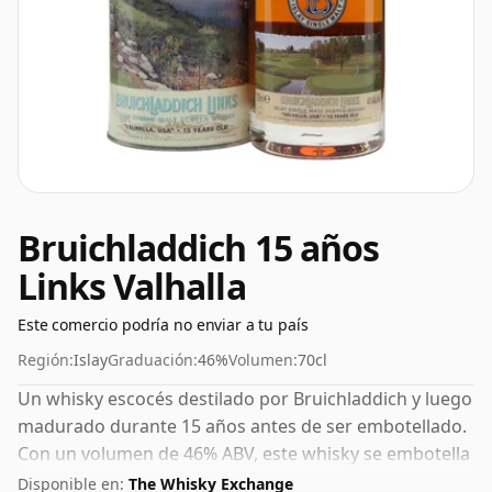
Bruichladdich 15 años
Links Valhalla
Este comercio podría no enviar a tu país
Región:
Islay
Graduación:
46%
Volumen:
70cl
Un whisky escocés destilado por Bruichladdich y luego
madurado durante 15 años antes de ser embotellado.
Con un volumen de 46% ABV, este whisky se embotella
con una concentración óptima para beber. Se disfruta
Disponible en:
The Whisky Exchange