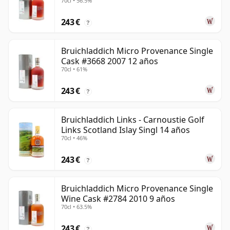
70cl • 56.5%
243 €
?
Bruichladdich Micro Provenance Single
Cask #3668 2007 12 años
70cl • 61%
243 €
?
Bruichladdich Links - Carnoustie Golf
Links Scotland Islay Singl 14 años
70cl • 46%
243 €
?
Bruichladdich Micro Provenance Single
Wine Cask #2784 2010 9 años
70cl • 63.5%
243 €
?