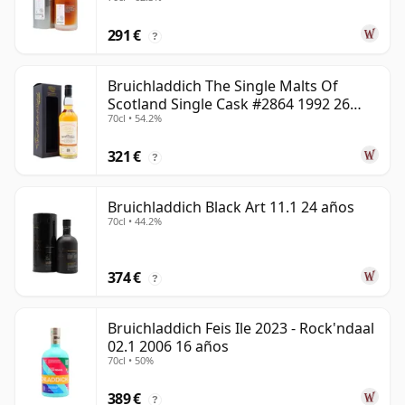
291 €
?
Bruichladdich The Single Malts Of
Scotland Single Cask #2864 1992 26
70cl • 54.2%
años
321 €
?
Bruichladdich Black Art 11.1 24 años
70cl • 44.2%
374 €
?
Bruichladdich Feis Ile 2023 - Rock'ndaal
02.1 2006 16 años
70cl • 50%
389 €
?