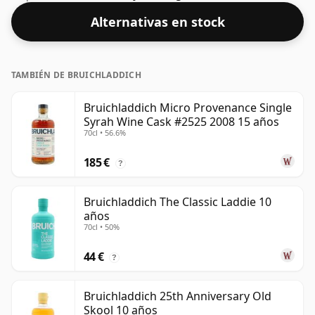
solo o con una gota de agua.
Alternativas en stock
TAMBIÉN DE BRUICHLADDICH
Bruichladdich Micro Provenance Single
Syrah Wine Cask #2525 2008 15 años
70cl • 56.6%
185 €
?
Bruichladdich The Classic Laddie 10
años
70cl • 50%
44 €
?
Bruichladdich 25th Anniversary Old
Skool 10 años