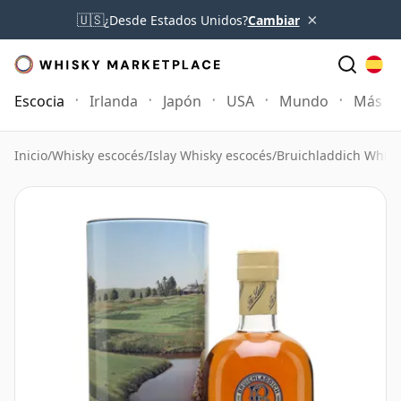
×
🇺🇸
¿Desde Estados Unidos?
Cambiar
Escocia
Irlanda
Japón
USA
Mundo
Más
Inicio
/
Whisky escocés
/
Islay Whisky escocés
/
Bruichladdich Whisk