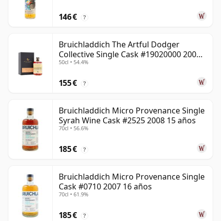
146 €
?
Bruichladdich The Artful Dodger
Collective Single Cask #19020000 2001
50cl • 54.4%
22 años
155 €
?
Bruichladdich Micro Provenance Single
Syrah Wine Cask #2525 2008 15 años
70cl • 56.6%
185 €
?
Bruichladdich Micro Provenance Single
Cask #0710 2007 16 años
70cl • 61.9%
185 €
?