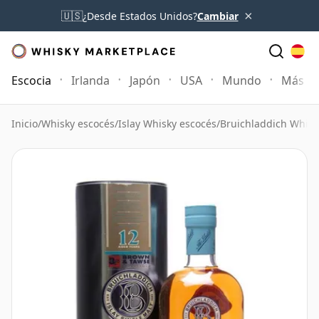
×
🇺🇸
¿Desde Estados Unidos?
Cambiar
Escocia
Irlanda
Japón
USA
Mundo
Más
Inicio
/
Whisky escocés
/
Islay Whisky escocés
/
Bruichladdich Whisk