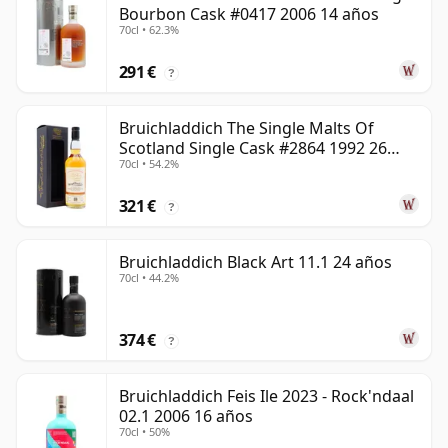
Bourbon Cask #0417 2006 14 años
70cl • 62.3%
291 €
?
Bruichladdich The Single Malts Of
Scotland Single Cask #2864 1992 26
70cl • 54.2%
años
321 €
?
Bruichladdich Black Art 11.1 24 años
70cl • 44.2%
374 €
?
Bruichladdich Feis Ile 2023 - Rock'ndaal
02.1 2006 16 años
70cl • 50%