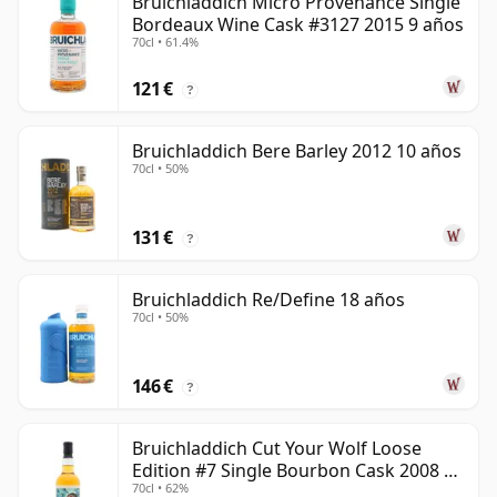
Bruichladdich Micro Provenance Single
Bordeaux Wine Cask #3127 2015 9 años
70cl • 61.4%
121 €
?
Bruichladdich Bere Barley 2012 10 años
70cl • 50%
131 €
?
Bruichladdich Re/Define 18 años
70cl • 50%
146 €
?
Bruichladdich Cut Your Wolf Loose
Edition #7 Single Bourbon Cask 2008 14
70cl • 62%
años