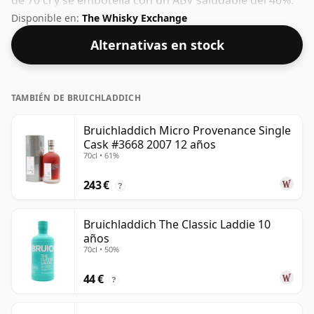
de 70 cl y se embotella con un ABV saludable del 46%.
Disponible en:
The Whisky Exchange
Alternativas en stock
TAMBIÉN DE BRUICHLADDICH
Bruichladdich Micro Provenance Single
Cask #3668 2007 12 años
70cl • 61%
243 €
?
Bruichladdich The Classic Laddie 10
años
70cl • 50%
44 €
?