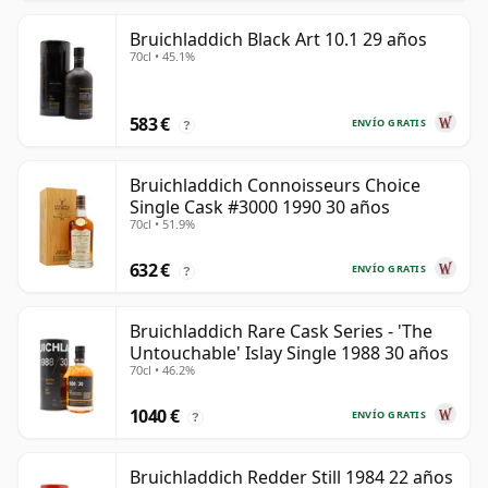
Bruichladdich Black Art 10.1 29 años
70cl • 45.1%
583 €
ENVÍO GRATIS
?
Bruichladdich Connoisseurs Choice
Single Cask #3000 1990 30 años
70cl • 51.9%
632 €
ENVÍO GRATIS
?
Bruichladdich Rare Cask Series - 'The
Untouchable' Islay Single 1988 30 años
70cl • 46.2%
1040 €
ENVÍO GRATIS
?
Bruichladdich Redder Still 1984 22 años