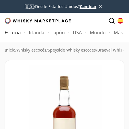
×
🇺🇸
¿Desde Estados Unidos?
Cambiar
Escocia
Irlanda
Japón
USA
Mundo
Más
Inicio
/
Whisky escocés
/
Speyside Whisky escocés
/
Braeval Whisky
/