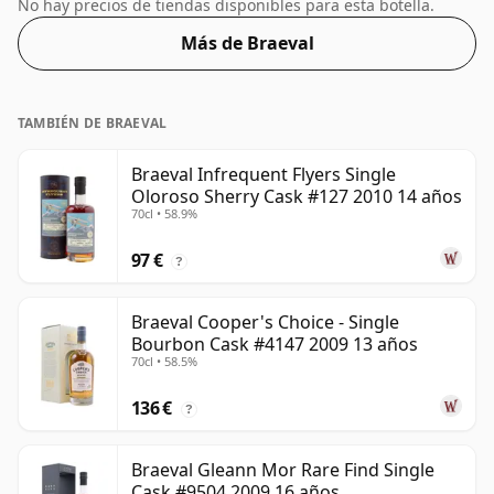
embotellado con alta concentración y este
No hay precios de tiendas disponibles para esta botella.
embotellado tiene un bonito 55,4%.
Más de Braeval
TAMBIÉN DE BRAEVAL
Braeval Infrequent Flyers Single
Oloroso Sherry Cask #127 2010 14 años
70cl • 58.9%
97 €
?
Braeval Cooper's Choice - Single
Bourbon Cask #4147 2009 13 años
70cl • 58.5%
136 €
?
Braeval Gleann Mor Rare Find Single
Cask #9504 2009 16 años