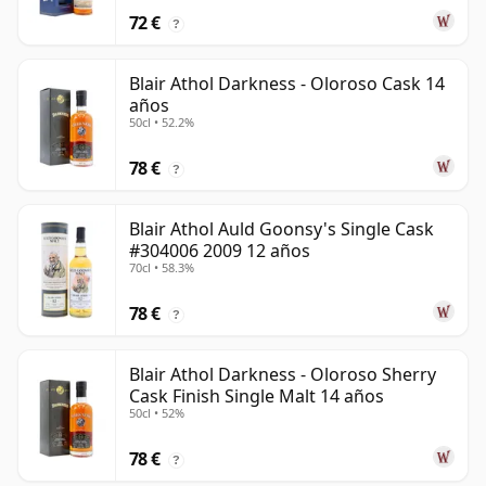
72 €
?
Blair Athol Darkness - Oloroso Cask 14
años
50cl • 52.2%
78 €
?
Blair Athol Auld Goonsy's Single Cask
#304006 2009 12 años
70cl • 58.3%
78 €
?
Blair Athol Darkness - Oloroso Sherry
Cask Finish Single Malt 14 años
50cl • 52%
78 €
?