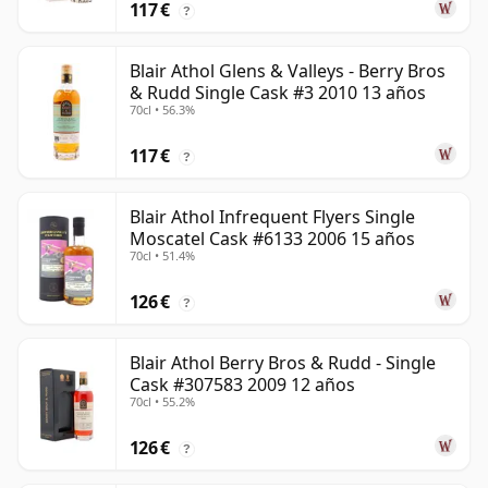
117 €
?
Blair Athol Glens & Valleys - Berry Bros
& Rudd Single Cask #3 2010 13 años
70cl • 56.3%
117 €
?
Blair Athol Infrequent Flyers Single
Moscatel Cask #6133 2006 15 años
70cl • 51.4%
126 €
?
Blair Athol Berry Bros & Rudd - Single
Cask #307583 2009 12 años
70cl • 55.2%
126 €
?