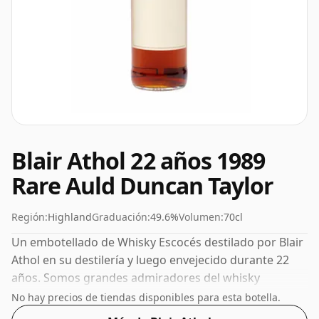
Blair Athol 22 años 1989
Rare Auld Duncan Taylor
Región:
Highland
Graduación:
49.6%
Volumen:
70cl
Un embotellado de Whisky Escocés destilado por Blair
Athol en su destilería y luego envejecido durante 22
años. Somos grandes admiradores del whisky
embotellado con alta concentración y este
No hay precios de tiendas disponibles para esta botella.
embotellado tiene un bonito 49,6%.