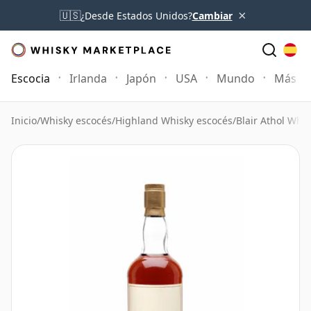
×
🇺🇸
¿Desde Estados Unidos?
Cambiar
Escocia
Irlanda
Japón
USA
Mundo
Más
Inicio
/
Whisky escocés
/
Highland Whisky escocés
/
Blair Athol Whis