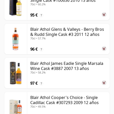
Single Cask #100636 2010 13 años
70cl • 60.2%
95 €
?
Blair Athol Glens & Valleys - Berry Bros
& Rudd Single Cask #3 2011 12 años
70cl • 57.7%
96 €
?
Blair Athol James Eadie Single Marsala
Wine Cask #3887 2007 13 años
70cl • 58.2%
97 €
?
Blair Athol Cooper's Choice - Single
Cadillac Cask #307293 2009 12 años
70cl • 49.5%