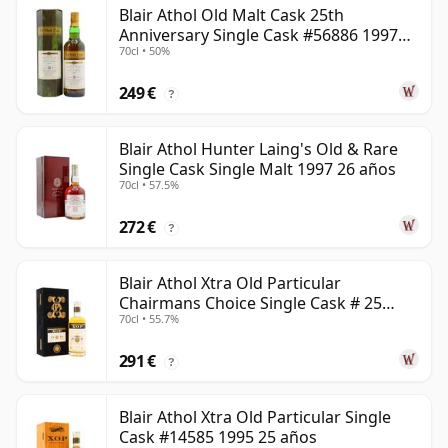
Blair Athol Old Malt Cask 25th
Anniversary Single Cask #56886 1997
70cl • 50%
26 años
249 €
?
Blair Athol Hunter Laing's Old & Rare
Single Cask Single Malt 1997 26 años
70cl • 57.5%
272 €
?
Blair Athol Xtra Old Particular
Chairmans Choice Single Cask # 25
70cl • 55.7%
años
291 €
?
Blair Athol Xtra Old Particular Single
Cask #14585 1995 25 años