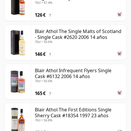
70cl • 47.4%
126 €
?
Blair Athol The Single Malts of Scotland
- Single Cask #2620 2006 14 años
70cl • 54.6%
146 €
?
Blair Athol Infrequent Flyers Single
Cask #6132 2006 14 años
70cl • 50.6%
165 €
?
Blair Athol The First Editions Single
Sherry Cask #18354 1997 23 años
70cl • 56.8%