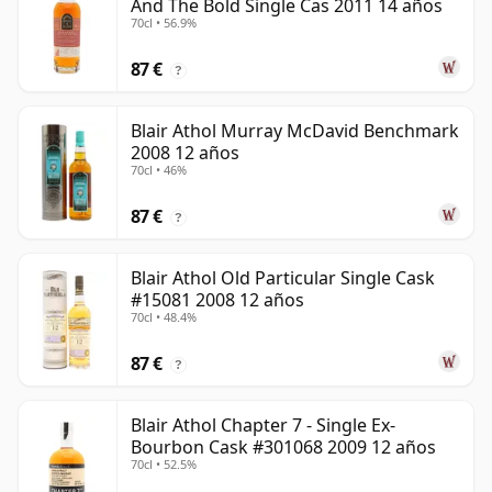
And The Bold Single Cas 2011 14 años
70cl • 56.9%
87 €
?
Blair Athol Murray McDavid Benchmark
2008 12 años
70cl • 46%
87 €
?
Blair Athol Old Particular Single Cask
#15081 2008 12 años
70cl • 48.4%
87 €
?
Blair Athol Chapter 7 - Single Ex-
Bourbon Cask #301068 2009 12 años
70cl • 52.5%