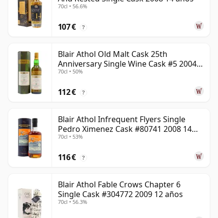
70cl • 56.6%
107 €
?
Blair Athol Old Malt Cask 25th
Anniversary Single Wine Cask #5 2004
70cl • 50%
18 años
112 €
?
Blair Athol Infrequent Flyers Single
Pedro Ximenez Cask #80741 2008 14
70cl • 53%
años
116 €
?
Blair Athol Fable Crows Chapter 6
Single Cask #304772 2009 12 años
70cl • 56.3%