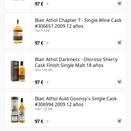
97 €
?
Blair Athol Chapter 7 - Single Wine Cask
#306651 2009 12 años
70cl • 53%
97 €
?
Blair Athol Darkness - Oloroso Sherry
Cask Finish Single Malt 18 años
50cl • 49.4%
97 €
?
Blair Athol Auld Goonsy's Single Cask
#306994 2009 12 años
70cl • 52.5%
97 €
?