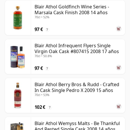
Blair Athol Goldfinch Wine Series -
Marsala Cask Finish 2008 14 años
70cl • 52%
97 €
?
Blair Athol Infrequent Flyers Single
Virgin Oak Cask #807415 2008 17 años
70cl • 50.8%
97 €
?
Blair Athol Berry Bros & Rudd - Crafted
In Cask Single Pedro X 2009 15 años
70cl • 53%
102 €
?
Blair Athol Wemyss Malts - Be Thankful
And Rested Single Cask 2008 14 años