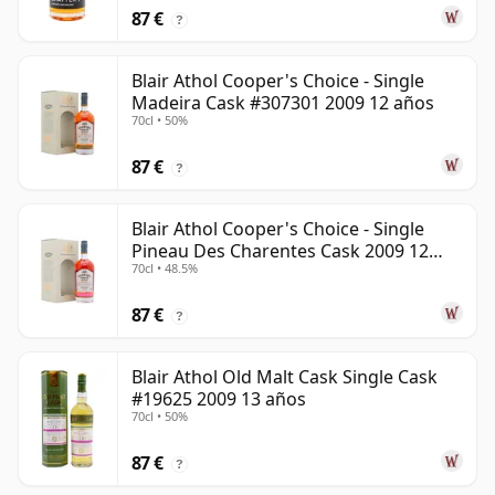
87 €
?
Blair Athol Cooper's Choice - Single
Madeira Cask #307301 2009 12 años
70cl • 50%
87 €
?
Blair Athol Cooper's Choice - Single
Pineau Des Charentes Cask 2009 12
70cl • 48.5%
años
87 €
?
Blair Athol Old Malt Cask Single Cask
#19625 2009 13 años
70cl • 50%
87 €
?