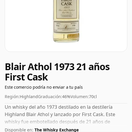
Blair Athol 1973 21 años
First Cask
Este comercio podría no enviar a tu país
Región:
Highland
Graduación:
46%
Volumen:
70cl
Un whisky del año 1973 destilado en la destilería
Highland Blair Athol y lanzado por First Cask. Este
whisky fue embotellado después de 21 años de
maduración. Con un volumen de 46% ABV, este whisky
Disponible en:
The Whisky Exchange