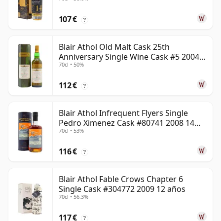
107 €
?
Blair Athol Old Malt Cask 25th
Anniversary Single Wine Cask #5 2004
70cl • 50%
18 años
112 €
?
Blair Athol Infrequent Flyers Single
Pedro Ximenez Cask #80741 2008 14
70cl • 53%
años
116 €
?
Blair Athol Fable Crows Chapter 6
Single Cask #304772 2009 12 años
70cl • 56.3%
117 €
?