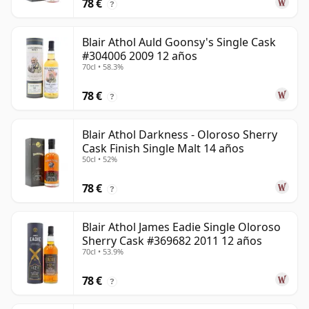
78 €
?
Blair Athol Auld Goonsy's Single Cask
#304006 2009 12 años
70cl • 58.3%
78 €
?
Blair Athol Darkness - Oloroso Sherry
Cask Finish Single Malt 14 años
50cl • 52%
78 €
?
Blair Athol James Eadie Single Oloroso
Sherry Cask #369682 2011 12 años
70cl • 53.9%
78 €
?