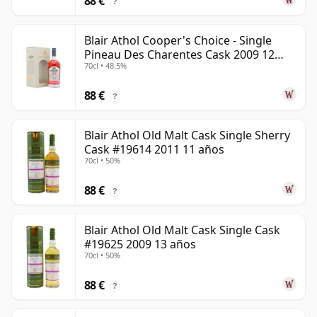
88 €
?
Blair Athol Cooper's Choice - Single
Pineau Des Charentes Cask 2009 12
70cl • 48.5%
años
88 €
?
Blair Athol Old Malt Cask Single Sherry
Cask #19614 2011 11 años
70cl • 50%
88 €
?
Blair Athol Old Malt Cask Single Cask
#19625 2009 13 años
70cl • 50%
88 €
?