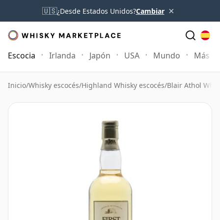
×
🇺🇸
¿Desde Estados Unidos?
Cambiar
Escocia
Irlanda
Japón
USA
Mundo
Más
Inicio
/
Whisky escocés
/
Highland Whisky escocés
/
Blair Athol Whis