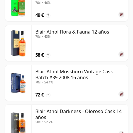
70cl • 46%
49 €
?
Blair Athol Flora & Fauna 12 años
70cl • 43%
58 €
?
Blair Athol Mossburn Vintage Cask
Batch #39 2008 16 años
70cl • 54.1%
72 €
?
Blair Athol Darkness - Oloroso Cask 14
años
50cl • 52.2%