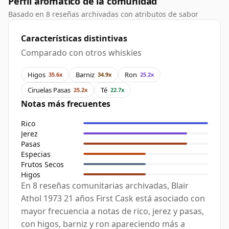
Perfil aromático de la comunidad
Basado en 8 reseñas archivadas con atributos de sabor
Características distintivas
Comparado con otros whiskies
Higos
Barniz
Ron
35.6x
34.9x
25.2x
Ciruelas Pasas
Té
25.2x
22.7x
Notas más frecuentes
Rico
Jerez
Pasas
Especias
Frutos Secos
Higos
En 8 reseñas comunitarias archivadas, Blair
Athol 1973 21 años First Cask está asociado con
mayor frecuencia a notas de rico, jerez y pasas,
con higos, barniz y ron apareciendo más a