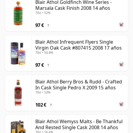
Blair Athol Goldfinch Wine Series -
Marsala Cask Finish 2008 14 años
70cl • 52%
97 €
?
Blair Athol Infrequent Flyers Single
Virgin Oak Cask #807415 2008 17 años
70cl • 50.8%
97 €
?
Blair Athol Berry Bros & Rudd - Crafted
In Cask Single Pedro X 2009 15 años
70cl • 53%
102 €
?
Blair Athol Wemyss Malts - Be Thankful
And Rested Single Cask 2008 14 años
70cl • 56.6%