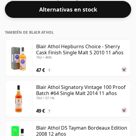
se embotella con una concentración óptima para
Alternativas en stock
beber. Se disfruta solo o con una gota de agua.
TAMBIÉN DE BLAIR ATHOL
Blair Athol Hepburns Choice - Sherry
Cask Finish Single Malt S 2010 11 años
70cl • 46%
47 €
?
Blair Athol Signatory Vintage 100 Proof
Batch #64 Single Malt 2014 11 años
70cl • 57.1%
49 €
?
Blair Athol DS Tayman Bordeaux Edition
2008 12 años