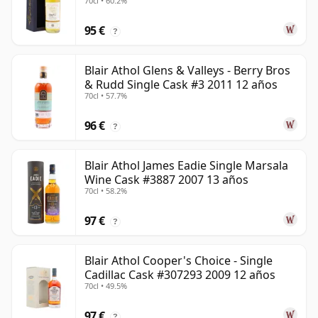
70cl • 60.2%
95 €
?
Blair Athol Glens & Valleys - Berry Bros
& Rudd Single Cask #3 2011 12 años
70cl • 57.7%
96 €
?
Blair Athol James Eadie Single Marsala
Wine Cask #3887 2007 13 años
70cl • 58.2%
97 €
?
Blair Athol Cooper's Choice - Single
Cadillac Cask #307293 2009 12 años
70cl • 49.5%
97 €
?