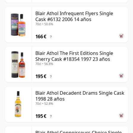
Blair Athol Infrequent Flyers Single
Cask #6132 2006 14 años
70cl • 50.6%
166 €
?
Blair Athol The First Editions Single
Sherry Cask #18354 1997 23 años
70cl • 56.8%
195 €
?
Blair Athol Decadent Drams Single Cask
1998 28 años
70cl • 52.8%
195 €
?
Blair Athol Connoisseurs Choice Single