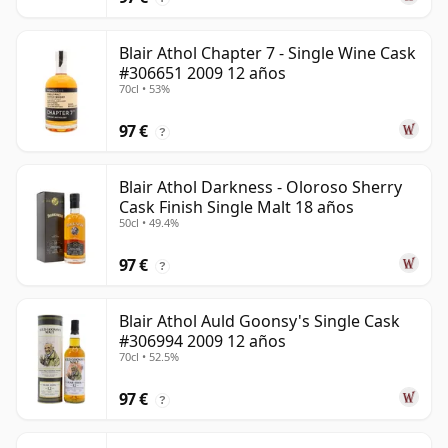
Blair Athol Chapter 7 - Single Wine Cask
#306651 2009 12 años
70cl • 53%
97 €
?
Blair Athol Darkness - Oloroso Sherry
Cask Finish Single Malt 18 años
50cl • 49.4%
97 €
?
Blair Athol Auld Goonsy's Single Cask
#306994 2009 12 años
70cl • 52.5%
97 €
?