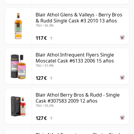
Blair Athol Glens & Valleys - Berry Bros
& Rudd Single Cask #3 2010 13 años
70cl • 56.3%
117 €
?
Blair Athol Infrequent Flyers Single
Moscatel Cask #6133 2006 15 años
70cl • 51.4%
127 €
?
Blair Athol Berry Bros & Rudd - Single
Cask #307583 2009 12 años
70cl • 55.2%
127 €
?