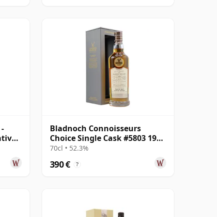
-
Bladnoch Connoisseurs
tive
Choice Single Cask #5803 1990
28 años
70cl • 52.3%
390 €
?