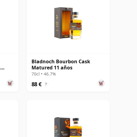
Bladnoch Bourbon Cask
k
Matured 11 años
70cl • 46.7%
88 €
?