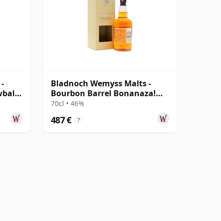
-
Bladnoch Wemyss Malts -
ball
Bourbon Barrel Bonanaza!
Single Cas 1990 29 años
70cl • 46%
487 €
?