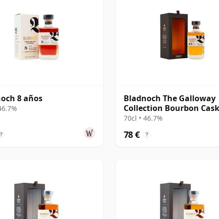
och 8 años
Bladnoch The Galloway
Collection Bourbon Cas
 46.7%
Matured Lowla 13 años
70cl • 46.7%
78 €
?
?