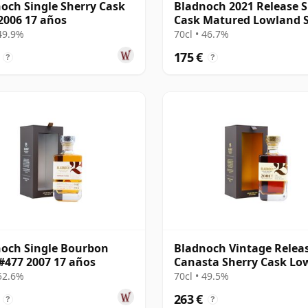
och Single Sherry Cask
Bladnoch 2021 Release S
2006 17 años
Cask Matured Lowland S
Ma 14 años
 49.9%
70cl • 46.7%
175 €
?
?
och Single Bourbon
Bladnoch Vintage Relea
#477 2007 17 años
Canasta Sherry Cask Lo
Single 2001 22 años
 52.6%
70cl • 49.5%
263 €
?
?