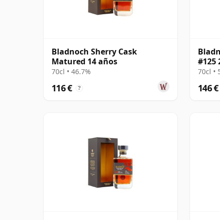
Bladnoch Sherry Cask
Bladn
Matured 14 años
#125 
70cl • 46.7%
70cl •
116 €
146 €
?