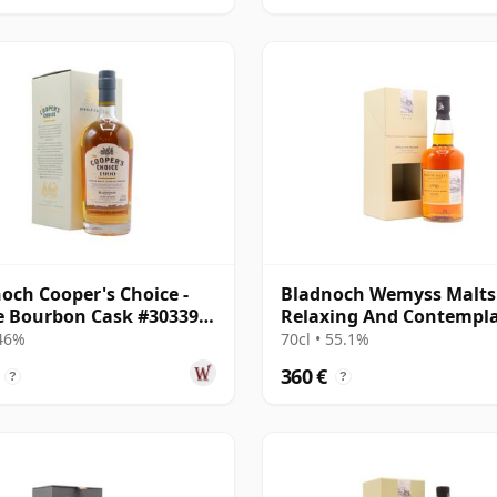
och Cooper's Choice -
Bladnoch Wemyss Malts 
e Bourbon Cask #30339
Relaxing And Contempla
26 años
Single C 1990 28 años
 46%
70cl • 55.1%
360 €
?
?