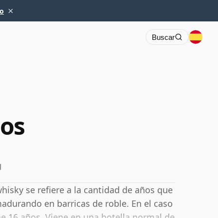
×
io
Buscar
ños
l
hisky se refiere a la cantidad de años que
madurando en barricas de roble. En el caso
e 16 años. Viene en una botella normal de