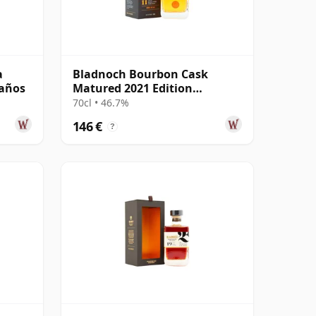
a
Bladnoch Bourbon Cask
 años
Matured 2021 Edition
Lowland Single M 11 años
70cl • 46.7%
146 €
?