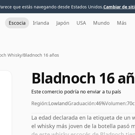
Parece que estás navegando desde Estados Unidos.
Cambiar de sit
Escocia
Irlanda
Japón
USA
Mundo
Más
och Whisky
/
Bladnoch 16 años
Bladnoch 16 a
Este comercio podría no enviar a tu país
Región:
Lowland
Graduación:
46%
Volumen:
70c
La edad declarada en la etiqueta de un w
el whisky más joven de la botella pasó 
de este whisky escocés de Bladnoch tien