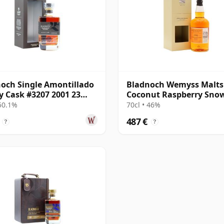
och Single Amontillado
Bladnoch Wemyss Malts 
y Cask #3207 2001 23
Coconut Raspberry Snow
Single C 1990 29 años
 50.1%
70cl • 46%
487 €
?
?