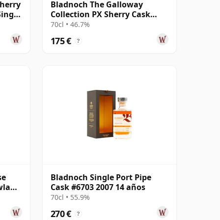
herry
Bladnoch The Galloway
ingle
Collection PX Sherry Cask
Matured Lo 19 años
70cl • 46.7%
175 €
?
se
Bladnoch Single Port Pipe
wland
Cask #6703 2007 14 años
70cl • 55.9%
270 €
?