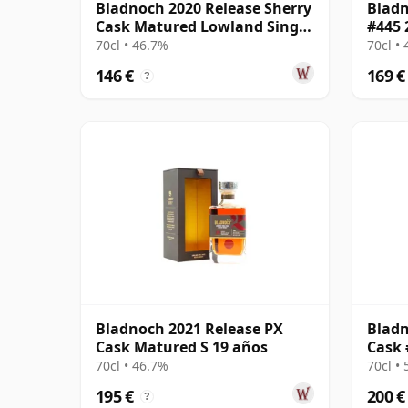
Bladnoch 2020 Release Sherry
Bladn
Cask Matured Lowland Single
#445 
Ma 14 años
70cl • 46.7%
70cl •
146 €
169 €
?
Bladnoch 2021 Release PX
Bladn
Cask Matured S 19 años
Cask 
70cl • 46.7%
70cl •
195 €
200 €
?