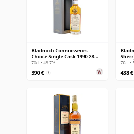
Bladnoch Connoisseurs
Bladn
Choice Single Cask 1990 28
Sherr
años
años
70cl • 48.7%
70cl •
390 €
438 €
?