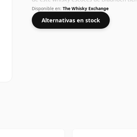
70 cl y se embotella con un ABV saludab
Disponible en:
The Whisky Exchange
Alternativas en stock