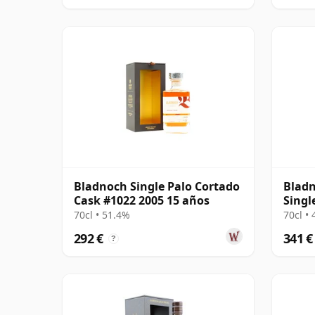
Bladnoch Single Palo Cortado
Bladn
Cask #1022 2005 15 años
Singl
1990 
70cl • 51.4%
70cl •
292 €
341 €
?