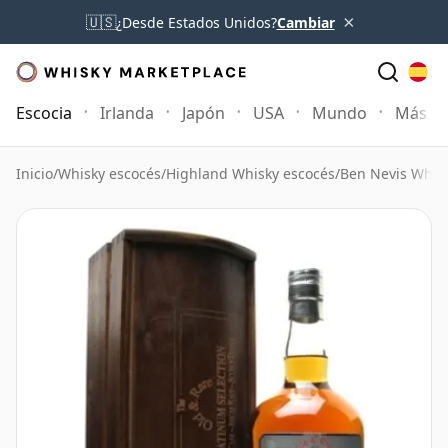
×
🇺🇸
¿Desde Estados Unidos?
Cambiar
Escocia
Irlanda
Japón
USA
Mundo
Más
Inicio
/
Whisky escocés
/
Highland Whisky escocés
/
Ben Nevis Whis