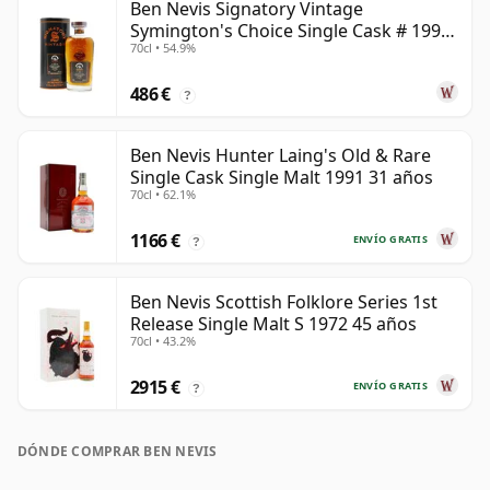
Ben Nevis Signatory Vintage
Symington's Choice Single Cask # 1991
70cl • 54.9%
32 años
486 €
?
Ben Nevis Hunter Laing's Old & Rare
Single Cask Single Malt 1991 31 años
70cl • 62.1%
1166 €
ENVÍO GRATIS
?
Ben Nevis Scottish Folklore Series 1st
Release Single Malt S 1972 45 años
70cl • 43.2%
2915 €
ENVÍO GRATIS
?
DÓNDE COMPRAR BEN NEVIS