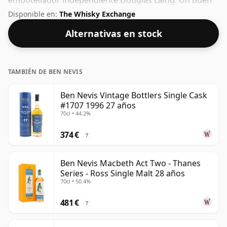
embotellador independiente Douglas Laing. Un buen
ejemplo de whisky Highland de 37 años procedente de
Disponible en:
The Whisky Exchange
Ben Nevis. Embotellado con una agradable graduación
Alternativas en stock
del 49,1%, este whisky se presenta en una botella de
70 cl.
TAMBIÉN DE BEN NEVIS
Ben Nevis Vintage Bottlers Single Cask
#1707 1996 27 años
70cl • 44.2%
374 €
?
Ben Nevis Macbeth Act Two - Thanes
Series - Ross Single Malt 28 años
70cl • 50.4%
481 €
?