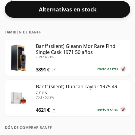
este whisky se presenta en una botella de 70 cl.
Alternativas en stock
TAMBIÉN DE BANFF
Banff (silent) Gleann Mor Rare Find
Single Cask 1971 50 años
70cl • 45.1%
3891 €
ENVÍO GRATIS
?
Banff (silent) Duncan Taylor 1975 49
años
70cl • 53.2%
4621 €
ENVÍO GRATIS
?
DÓNDE COMPRAR BANFF