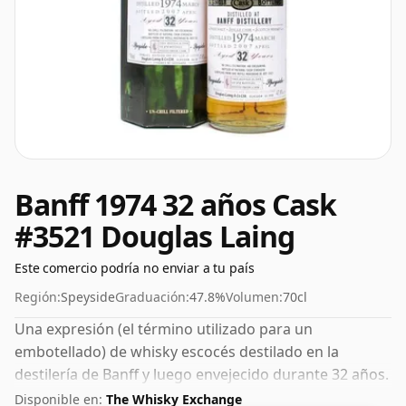
Banff 1974 32 años Cask
#3521 Douglas Laing
Este comercio podría no enviar a tu país
Región:
Speyside
Graduación:
47.8%
Volumen:
70cl
Una expresión (el término utilizado para un
embotellado) de whisky escocés destilado en la
destilería de Banff y luego envejecido durante 32 años.
Embotellado con una agradable graduación del 47,8%,
Disponible en:
The Whisky Exchange