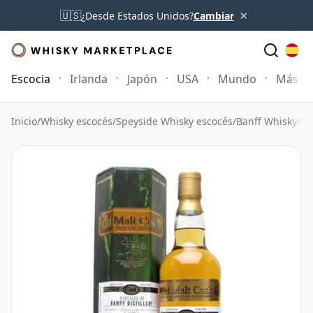
×
🇺🇸
¿Desde Estados Unidos?
Cambiar
Escocia
Irlanda
Japón
USA
Mundo
Más
Inicio
/
Whisky escocés
/
Speyside Whisky escocés
/
Banff Whisky
/
Ba