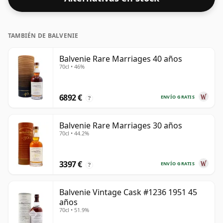
cl.
TAMBIÉN DE BALVENIE
Balvenie Rare Marriages 40 años
70cl • 46%
6892 €
ENVÍO GRATIS
?
Balvenie Rare Marriages 30 años
70cl • 44.2%
3397 €
ENVÍO GRATIS
?
Balvenie Vintage Cask #1236 1951 45
años
70cl • 51.9%