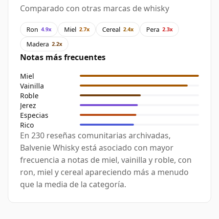
Comparado con otras marcas de whisky
Ron
Miel
Cereal
Pera
4.9x
2.7x
2.4x
2.3x
Madera
2.2x
Notas más frecuentes
Miel
Vainilla
Roble
Jerez
Especias
Rico
En 230 reseñas comunitarias archivadas,
Balvenie Whisky está asociado con mayor
frecuencia a notas de miel, vainilla y roble, con
ron, miel y cereal apareciendo más a menudo
que la media de la categoría.