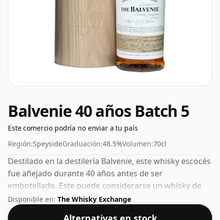
Balvenie 40 años Batch 5
Este comercio podría no enviar a tu país
Región:
Speyside
Graduación:
48.5%
Volumen:
70cl
Destilado en la destilería Balvenie, este whisky escocés
fue añejado durante 40 años antes de ser
embotellado. Este puede considerarse un whisky de
mayor concentración, con un ABV del 48,5%. Se
Disponible en:
The Whisky Exchange
presenta en el tamaño de embotellado habitual de 70
Alternativas en stock