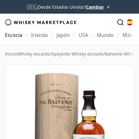
×
🇺🇸
¿Desde Estados Unidos?
Cambiar
Escocia
Irlanda
Japón
USA
Mundo
Más
Inicio
/
Whisky escocés
/
Speyside Whisky escocés
/
Balvenie Whisky