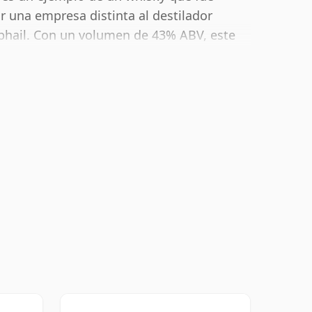
 una empresa distinta al destilador
cphail. Con un volumen de 43% ABV, este
ón óptima para beber. Se disfruta solo o