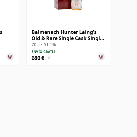
s
Balmenach Hunter Laing's
Old & Rare Single Cask Single
Malt 1983 40 años
70cl • 51.1%
ENVÍO GRATIS
680 €
?