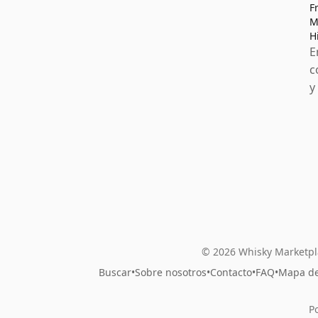
F
M
H
E
c
y
© 2026 Whisky Marketpl
Buscar
•
Sobre nosotros
•
Contacto
•
FAQ
•
Mapa del
P