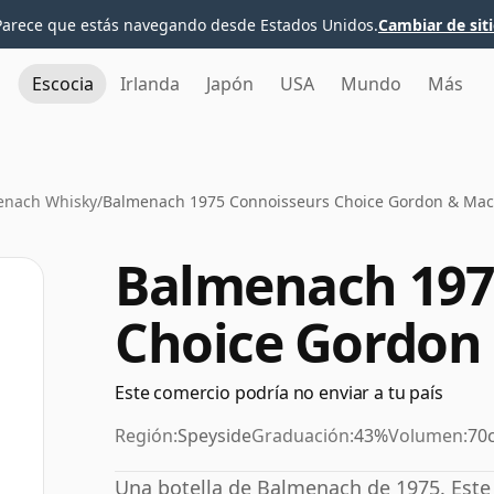
Parece que estás navegando desde Estados Unidos.
Cambiar de sit
Escocia
Irlanda
Japón
USA
Mundo
Más
enach Whisky
/
Balmenach 1975 Connoisseurs Choice Gordon & Mac
Balmenach 197
Choice Gordon
Este comercio podría no enviar a tu país
Región:
Speyside
Graduación:
43%
Volumen:
70c
Una botella de Balmenach de 1975. Este