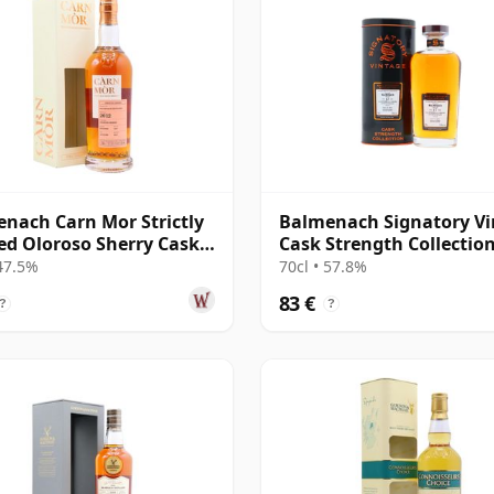
nach Carn Mor Strictly
Balmenach Signatory Vi
ed Oloroso Sherry Cask
Cask Strength Collectio
2012 10 años
Single 2008 17 años
 47.5%
70cl • 57.8%
83 €
?
?