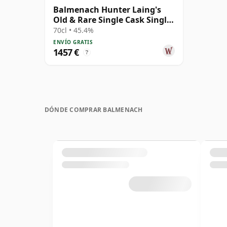
Balmenach Hunter Laing's
Old & Rare Single Cask Single
Malt 1979 40 años
70cl • 45.4%
ENVÍO GRATIS
1457 €
?
DÓNDE COMPRAR BALMENACH