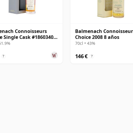
enach Connoisseurs
Balmenach Connoisseur
e Single Cask #18603404
Choice 2008 8 años
14 años
 61.9%
70cl • 43%
146 €
?
?