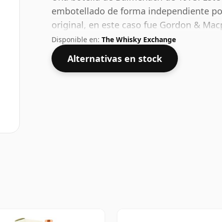
embotellado de forma independiente por
original, en este caso fue Gordon & Ma
whisky se embotella con una concentraci
Disponible en:
The Whisky Exchange
con una gota de agua.
Alternativas en stock