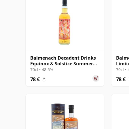
Balmenach Decadent Drinks
Balme
Equinox & Solstice Summer
Limit
2026 Edi 2016 10 años
Fini 
70cl • 48.5%
70cl •
78 €
78 €
?