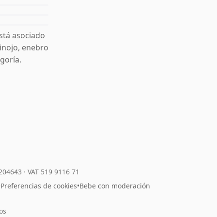
stá asociado
hinojo, enebro
goría.
7204643
·
VAT 519 9116 71
•
Preferencias de cookies
•
Bebe con moderación
os