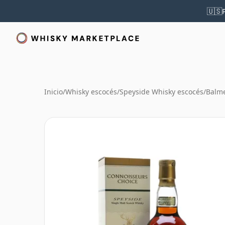
🇺🇸
Inicio
/
Whisky escocés
/
Speyside Whisky escocés
/
Balm