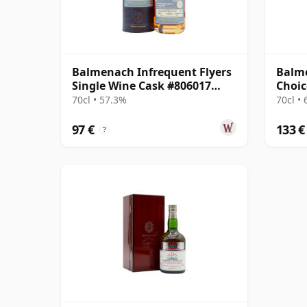
Balmenach Infrequent Flyers
Balm
Single Wine Cask #806017
Choic
2011 12 años
2009 
70cl • 57.3%
70cl •
97 €
133 €
?