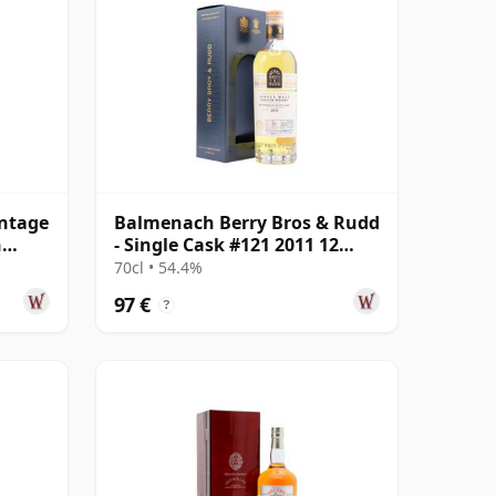
ntage
Balmenach Berry Bros & Rudd
n
- Single Cask #121 2011 12
años
70cl • 54.4%
97 €
?