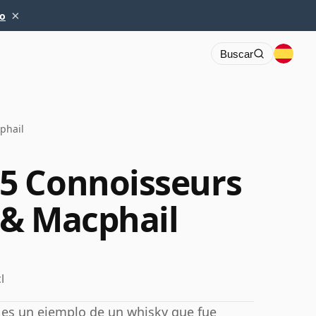
×
io
Buscar
phail
5 Connoisseurs
 & Macphail
l
 es un ejemplo de un whisky que fue