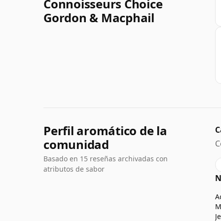
Connoisseurs Choice
Gordon & Macphail
Perfil aromático de la
C
comunidad
C
Basado en 15 reseñas archivadas con
atributos de sabor
N
A
M
J