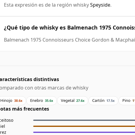
Esta expresión es de la región whisky
Speyside
.
¿Qué tipo de whisky es Balmenach 1975 Connois
Balmenach 1975 Connoisseurs Choice Gordon & Macphai
aracterísticas distintivas
omparado con otras marcas de whisky
Hinojo
Enebro
Vegetal
Cartón
Pino
38.6x
35.6x
27.6x
17.5x
1
otas más frecuentes
ceitoso
iel
erez