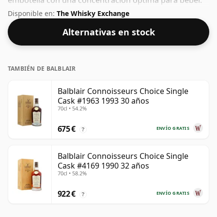
embotella con una concentración óptima para beber.
Se disfruta solo o con una gota de agua.
Disponible en:
The Whisky Exchange
Alternativas en stock
TAMBIÉN DE BALBLAIR
Balblair Connoisseurs Choice Single
Cask #1963 1993 30 años
70cl • 54.2%
675 €
ENVÍO GRATIS
?
Balblair Connoisseurs Choice Single
Cask #4169 1990 32 años
70cl • 58.2%
922 €
ENVÍO GRATIS
?