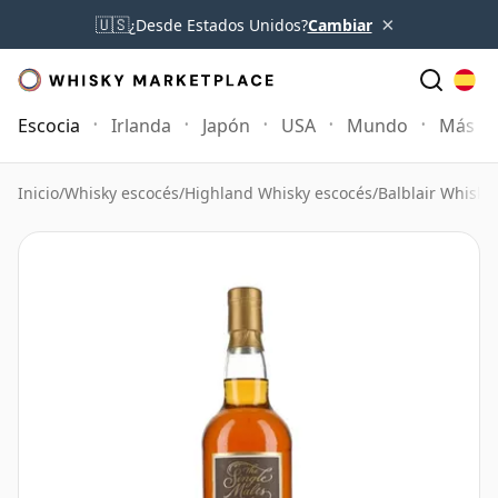
×
🇺🇸
¿Desde Estados Unidos?
Cambiar
Escocia
Irlanda
Japón
USA
Mundo
Más
Inicio
/
Whisky escocés
/
Highland Whisky escocés
/
Balblair Whisky
/