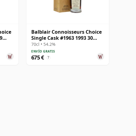
hoice
Balblair Connoisseurs Choice
9
Single Cask #1963 1993 30
años
70cl • 54.2%
ENVÍO GRATIS
675 €
?