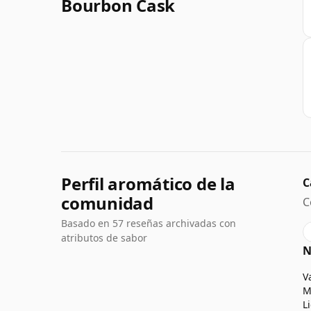
Bourbon Cask
Perfil aromático de la
C
comunidad
C
Basado en 57 reseñas archivadas con
atributos de sabor
N
V
M
L