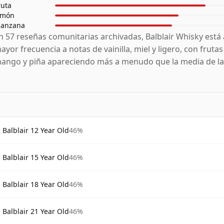
ruta
imón
anzana
n 57 reseñas comunitarias archivadas, Balblair Whisky está
ayor frecuencia a notas de vainilla, miel y ligero, con frutas
ango y piña apareciendo más a menudo que la media de la 
Balblair 12 Year Old
46%
Balblair 15 Year Old
46%
Balblair 18 Year Old
46%
Balblair 21 Year Old
46%