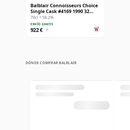
Balblair Connoisseurs Choice
Single Cask #4169 1990 32
años
70cl • 58.2%
ENVÍO GRATIS
922 €
?
DÓNDE COMPRAR BALBLAIR