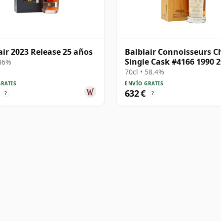
air 2023 Release 25 años
Balblair Connoisseurs C
Single Cask #4166 1990 2
 46%
años
70cl • 58.4%
GRATIS
ENVÍO GRATIS
632 €
?
?