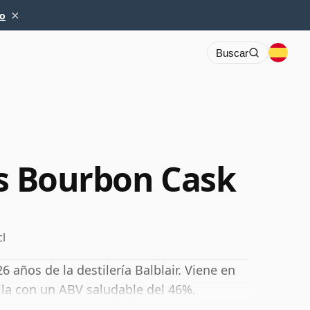
×
io
Buscar
os Bourbon Cask
cl
años de la destilería Balblair. Viene en
lla con un ABV saludable del 46%.