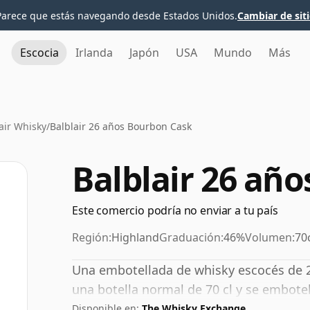
Parece que estás navegando desde Estados Unidos.
Cambiar de sit
Escocia
Irlanda
Japón
USA
Mundo
Más
air Whisky
/
Balblair 26 años Bourbon Cask
Balblair 26 añ
Este comercio podría no enviar a tu país
Región:
Highland
Graduación:
46%
Volumen:
70
Una embotellada de whisky escocés de 26 
una botella normal de 70 cl y se embote
Disponible en:
The Whisky Exchange