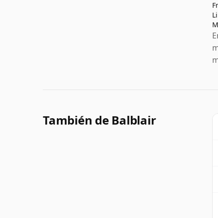
F
L
M
E
m
m
También de Balblair