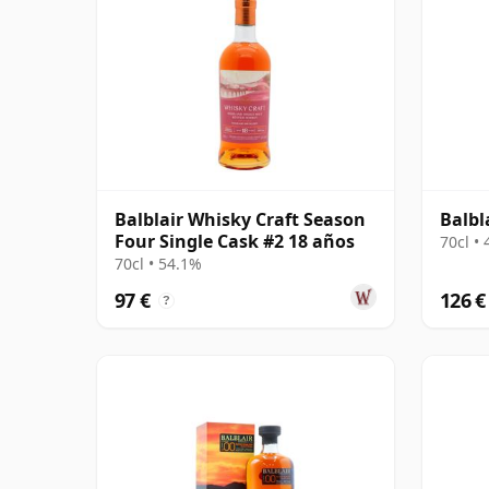
Balblair Whisky Craft Season
Balbl
Four Single Cask #2 18 años
70cl •
70cl • 54.1%
97 €
126 €
?