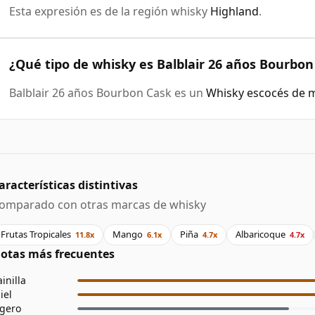
Esta expresión es de la región whisky
Highland
.
¿Qué tipo de whisky es Balblair 26 años Bourbon
Balblair 26 años Bourbon Cask es un
Whisky escocés de m
aracterísticas distintivas
omparado con otras marcas de whisky
Frutas Tropicales
Mango
Piña
Albaricoque
11.8x
6.1x
4.7x
4.7x
otas más frecuentes
ainilla
iel
igero