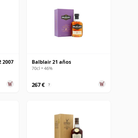
2 2007
Balblair 21 años
70cl • 46%
267 €
?