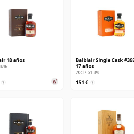
air 18 años
Balblair Single Cask #39
17 años
 46%
70cl • 51.3%
151 €
?
?