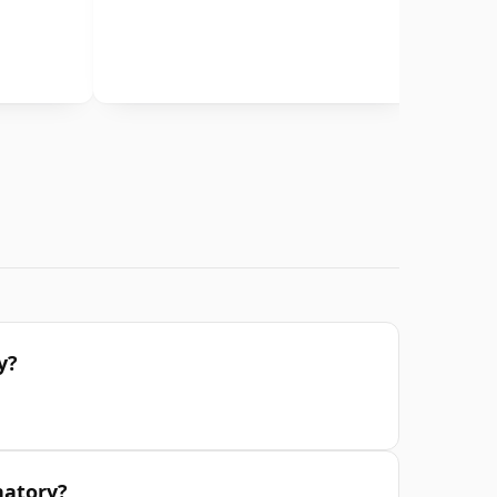
y?
natory?