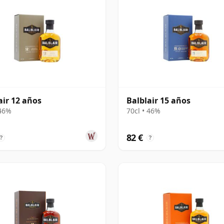
air 12 años
Balblair 15 años
 46%
70cl • 46%
82 €
?
?