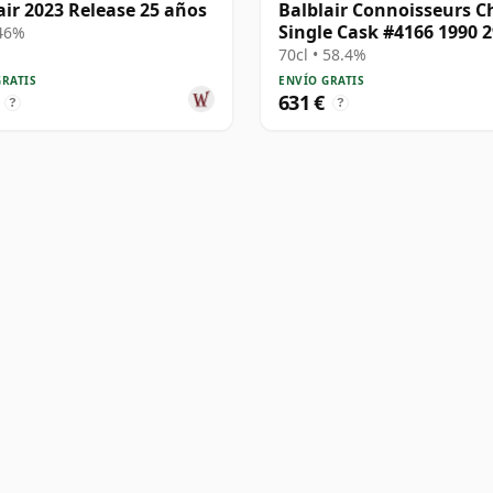
air 2023 Release 25 años
Balblair Connoisseurs C
Single Cask #4166 1990 2
 46%
años
70cl • 58.4%
GRATIS
ENVÍO GRATIS
631 €
?
?