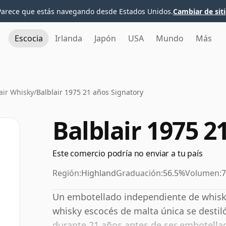
Parece que estás navegando desde Estados Unidos.
Cambiar de sit
Escocia
Irlanda
Japón
USA
Mundo
Más
air Whisky
/
Balblair 1975 21 años Signatory
Balblair 1975 2
Este comercio podría no enviar a tu país
Región:
Highland
Graduación:
56.5%
Volumen:
7
Un embotellado independiente de whisky 
whisky escocés de malta única se destil
durante 21 años antes de ser embotella