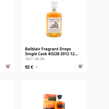
Balblair Fragrant Drops
Single Cask #3228 2012 12
años
70cl • 58.2%
92 €
?