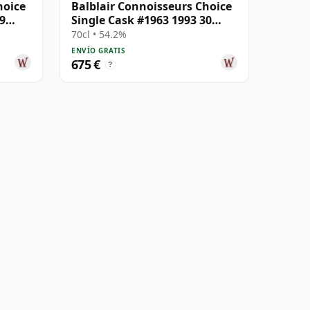
hoice
Balblair Connoisseurs Choice
9
Single Cask #1963 1993 30
años
70cl • 54.2%
ENVÍO GRATIS
675 €
?