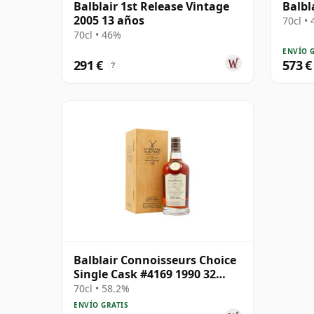
Balblair 1st Release Vintage
Balbl
2005 13 años
70cl •
70cl • 46%
ENVÍO 
291 €
573 €
?
Balblair Connoisseurs Choice
Single Cask #4169 1990 32
años
70cl • 58.2%
ENVÍO GRATIS