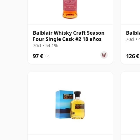
Balblair Whisky Craft Season
Balbl
Four Single Cask #2 18 años
70cl •
70cl • 54.1%
97 €
126 €
?