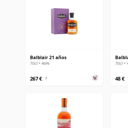
Balblair 21 años
Balbl
70cl • 46%
70cl •
267 €
48 €
?