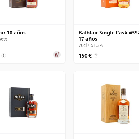
air 18 años
Balblair Single Cask #39
17 años
 46%
70cl • 51.3%
150 €
?
?