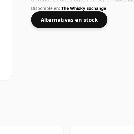
de mayor concentración, con un ABV del
Disponible en:
The Whisky Exchange
embotellado habitual de 70 cl.
Alternativas en stock