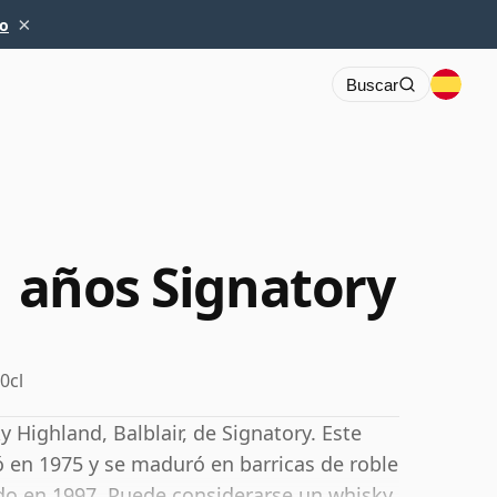
×
io
Buscar
1 años Signatory
0cl
Highland, Balblair, de Signatory. Este
ó en 1975 y se maduró en barricas de roble
do en 1997. Puede considerarse un whisky