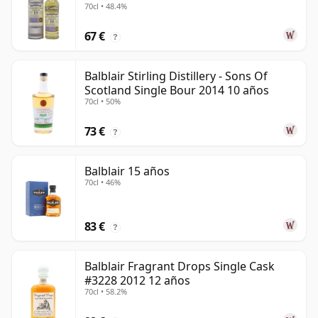
70cl • 48.4%
67 €
?
Balblair Stirling Distillery - Sons Of
Scotland Single Bour 2014 10 años
70cl • 50%
73 €
?
Balblair 15 años
70cl • 46%
83 €
?
Balblair Fragrant Drops Single Cask
#3228 2012 12 años
70cl • 58.2%