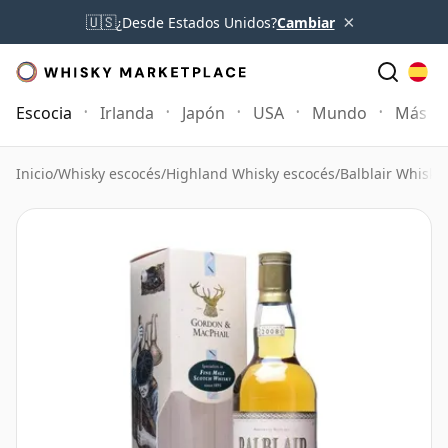
×
🇺🇸
¿Desde Estados Unidos?
Cambiar
Escocia
Irlanda
Japón
USA
Mundo
Más
Inicio
/
Whisky escocés
/
Highland Whisky escocés
/
Balblair Whisky
/