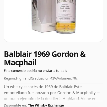
Balblair 1969 Gordon &
Macphail
Este comercio podría no enviar a tu país
Región:
Highland
Graduación:
43%
Volumen:
70cl
Un whisky escocés de 1969 de Balblair. Este
embotellado fue lanzado por Gordon & Macphail y es
un buen ejemplo de la destilería Highland. Viene en
una botella normal de 70 cl y se embotella con un ABV
Disponible en:
The Whisky Exchange