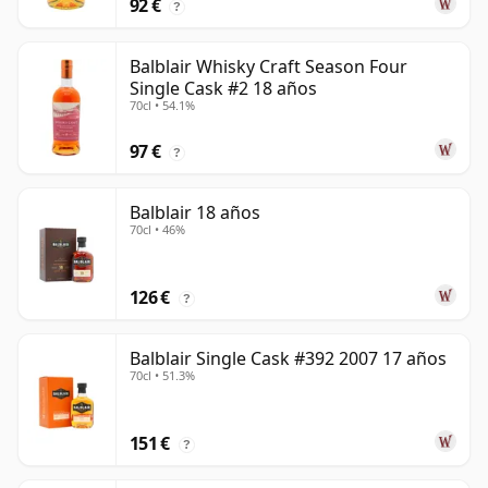
92 €
?
Balblair Whisky Craft Season Four
Single Cask #2 18 años
70cl • 54.1%
97 €
?
Balblair 18 años
70cl • 46%
126 €
?
Balblair Single Cask #392 2007 17 años
70cl • 51.3%
151 €
?