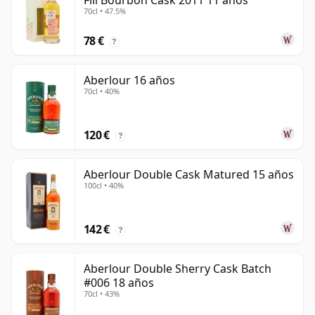
Fill Bourbon Cask 2011 11 años
70cl • 47.5%
78 €
?
Aberlour 16 años
70cl • 40%
120 €
?
Aberlour Double Cask Matured 15 años
100cl • 40%
142 €
?
Aberlour Double Sherry Cask Batch
#006 18 años
70cl • 43%