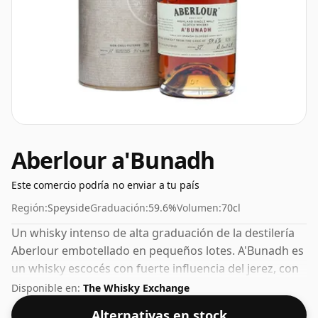
Aberlour a'Bunadh
Este comercio podría no enviar a tu país
Región:
Speyside
Graduación:
59.6%
Volumen:
70cl
Un whisky intenso de alta graduación de la destilería
Aberlour embotellado en pequeños lotes. A'Bunadh es
un whisky escocés con fuerte influencia del jerez, con
sabores intensos y notas de cacao, alquitrán y tabaco
Disponible en:
The Whisky Exchange
de mascar. La calidad varía ligeramente de un lote a
Alternativas en stock