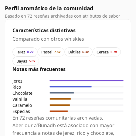
Perfil aromático de la comunidad
Basado en 72 reseñas archivadas con atributos de sabor
Características distintivas
Comparado con otros whiskies
Jerez
Pastel
Dátiles
Cereza
8.2x
7.5x
6.3x
5.7x
Bayas
5.6x
Notas más frecuentes
Jerez
Rico
Chocolate
Vainilla
Caramelo
Especias
En 72 reseñas comunitarias archivadas,
Aberlour a'Bunadh está asociado con mayor
frecuencia a notas de jerez, rico y chocolate,