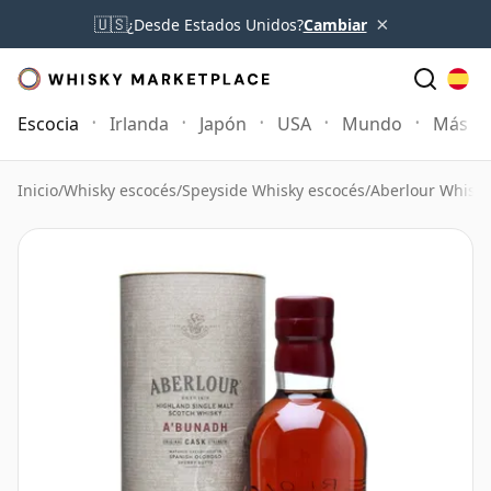
×
🇺🇸
¿Desde Estados Unidos?
Cambiar
Escocia
Irlanda
Japón
USA
Mundo
Más
Inicio
/
Whisky escocés
/
Speyside Whisky escocés
/
Aberlour Whisky