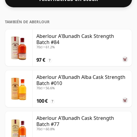
otro, por lo que vale la pena buscar reseñas para ver
qué recomiendan otros bebedores de whisky.
TAMBIÉN DE ABERLOUR
Aberlour A'Bunadh Cask Strength
Batch #84
70cl • 61.2%
97 €
?
Aberlour A'Bunadh Alba Cask Strength
Batch #010
70cl • 56.6%
100 €
?
Aberlour A'Bunadh Cask Strength
Batch #77
70cl • 60.8%