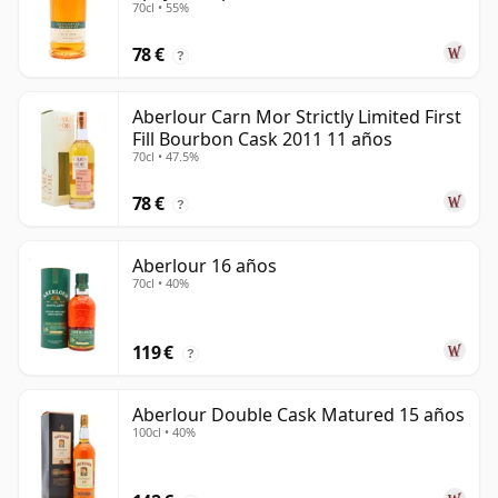
70cl • 55%
78 €
?
Aberlour Carn Mor Strictly Limited First
Fill Bourbon Cask 2011 11 años
70cl • 47.5%
78 €
?
Aberlour 16 años
70cl • 40%
119 €
?
Aberlour Double Cask Matured 15 años
100cl • 40%