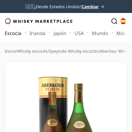
×
🇺🇸
¿Desde Estados Unidos?
Cambiar
Escocia
Irlanda
Japón
USA
Mundo
Más
Inicio
/
Whisky escocés
/
Speyside Whisky escocés
/
Aberlour Whisky