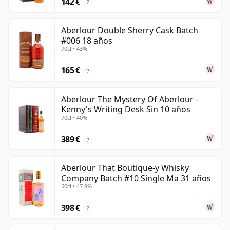
142 €
?
Aberlour Double Sherry Cask Batch
#006 18 años
70cl • 43%
165 €
?
Aberlour The Mystery Of Aberlour -
Kenny's Writing Desk Sin 10 años
70cl • 40%
389 €
?
Aberlour That Boutique-y Whisky
Company Batch #10 Single Ma 31 años
50cl • 47.9%
398 €
?