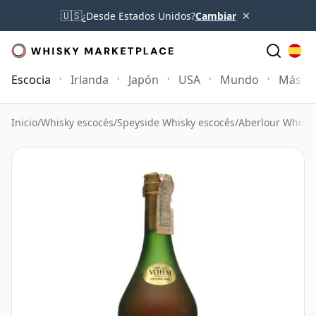
×
🇺🇸
¿Desde Estados Unidos?
Cambiar
Escocia
Irlanda
Japón
USA
Mundo
Más
Inicio
/
Whisky escocés
/
Speyside Whisky escocés
/
Aberlour Whisky