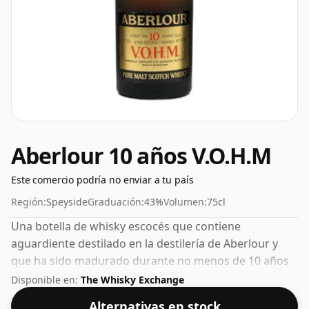
Aberlour 10 años V.O.H.M
Este comercio podría no enviar a tu país
Región:
Speyside
Graduación:
43%
Volumen:
75cl
Una botella de whisky escocés que contiene
aguardiente destilado en la destilería de Aberlour y
que ha sido madurado durante no menos de 10 años
en barricas de roble. Tiene una potencia de sorbo
Disponible en:
The Whisky Exchange
perfecta del 43%, este whisky se embotelló en un
Alternativas en stock