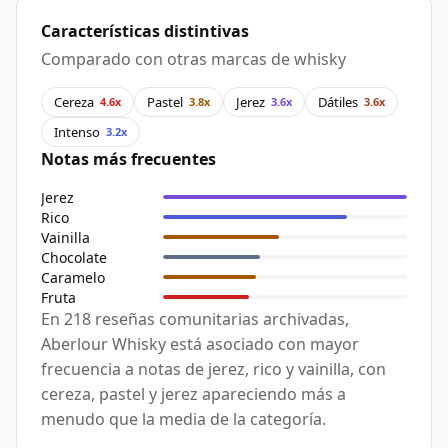
Características distintivas
Comparado con otras marcas de whisky
Cereza
Pastel
Jerez
Dátiles
4.6x
3.8x
3.6x
3.6x
Intenso
3.2x
Notas más frecuentes
Jerez
Rico
Vainilla
Chocolate
Caramelo
Fruta
En 218 reseñas comunitarias archivadas,
Aberlour Whisky está asociado con mayor
frecuencia a notas de jerez, rico y vainilla, con
cereza, pastel y jerez apareciendo más a
menudo que la media de la categoría.