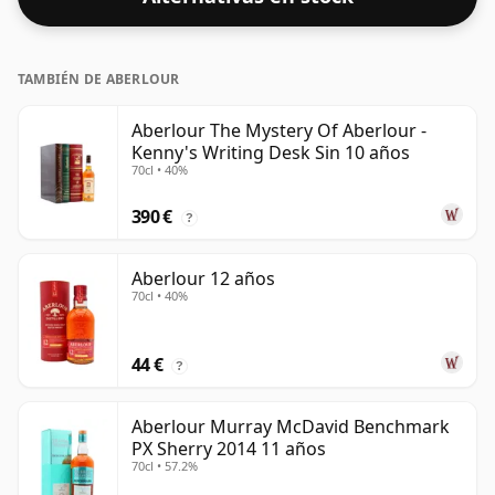
recipiente de 75 cl.
TAMBIÉN DE ABERLOUR
Aberlour The Mystery Of Aberlour -
Kenny's Writing Desk Sin 10 años
70cl • 40%
390 €
?
Aberlour 12 años
70cl • 40%
44 €
?
Aberlour Murray McDavid Benchmark
PX Sherry 2014 11 años
70cl • 57.2%