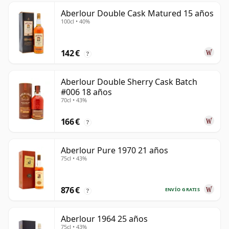
Aberlour Double Cask Matured 15 años
100cl • 40%
142 €
?
Aberlour Double Sherry Cask Batch
#006 18 años
70cl • 43%
166 €
?
Aberlour Pure 1970 21 años
75cl • 43%
876 €
ENVÍO GRATIS
?
Aberlour 1964 25 años
75cl • 43%