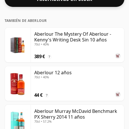
consumidores presionan a los productores para que
embotellen más cerca del 43% o 46%, todavía hay
algunos whiskies finos de menor graduación.
TAMBIÉN DE ABERLOUR
Aberlour The Mystery Of Aberlour -
Kenny's Writing Desk Sin 10 años
70cl • 40%
389 €
?
Aberlour 12 años
70cl • 40%
44 €
?
Aberlour Murray McDavid Benchmark
PX Sherry 2014 11 años
70cl • 57.2%