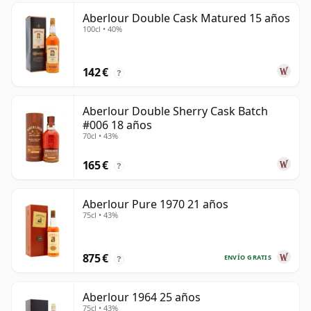
Aberlour Double Cask Matured 15 años
100cl • 40%
142 €
?
Aberlour Double Sherry Cask Batch
#006 18 años
70cl • 43%
165 €
?
Aberlour Pure 1970 21 años
75cl • 43%
875 €
ENVÍO GRATIS
?
Aberlour 1964 25 años
75cl • 43%