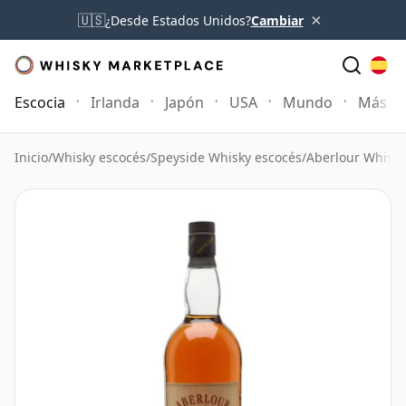
×
🇺🇸
¿Desde Estados Unidos?
Cambiar
Escocia
Irlanda
Japón
USA
Mundo
Más
Inicio
/
Whisky escocés
/
Speyside Whisky escocés
/
Aberlour Whisky