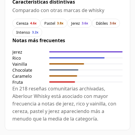
Características distintivas
Comparado con otras marcas de whisky
Cereza
Pastel
Jerez
Dátiles
4.6x
3.8x
3.6x
3.6x
Intenso
3.2x
Notas más frecuentes
Jerez
Rico
Vainilla
Chocolate
Caramelo
Fruta
En 218 reseñas comunitarias archivadas,
Aberlour Whisky está asociado con mayor
frecuencia a notas de jerez, rico y vainilla, con
cereza, pastel y jerez apareciendo más a
menudo que la media de la categoría.