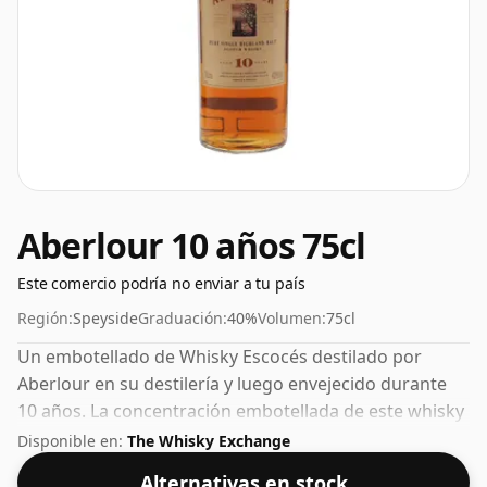
Aberlour 10 años 75cl
Este comercio podría no enviar a tu país
Región:
Speyside
Graduación:
40%
Volumen:
75cl
Un embotellado de Whisky Escocés destilado por
Aberlour en su destilería y luego envejecido durante
10 años. La concentración embotellada de este whisky
es del 40%, que se encuentra en el extremo inferior de
Disponible en:
The Whisky Exchange
la escala de whiskies. Aunque hoy en día muchos
Alternativas en stock