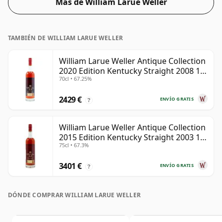
Más de William Larue Weller
TAMBIÉN DE WILLIAM LARUE WELLER
William Larue Weller Antique Collection
2020 Edition Kentucky Straight 2008 12
70cl • 67.25%
años
2429 €
ENVÍO GRATIS
?
William Larue Weller Antique Collection
2015 Edition Kentucky Straight 2003 12
75cl • 67.3%
años
3401 €
ENVÍO GRATIS
?
DÓNDE COMPRAR WILLIAM LARUE WELLER