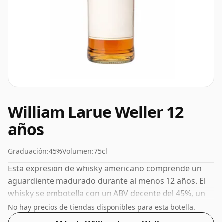
William Larue Weller 12
años
Graduación:
45%
Volumen:
75cl
Esta expresión de whisky americano comprende un
aguardiente madurado durante al menos 12 años. El
whisky se embotella con un ABV decente del 45%, un
paso por encima del nivel estándar del 40%, y se envía
No hay precios de tiendas disponibles para esta botella.
en el tamaño de botella de facto de 75 cl.