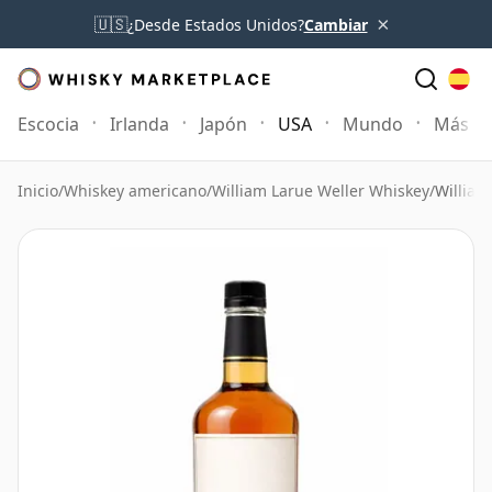
×
🇺🇸
¿Desde Estados Unidos?
Cambiar
Escocia
Irlanda
Japón
USA
Mundo
Más
Inicio
/
Whiskey americano
/
William Larue Weller Whiskey
/
William