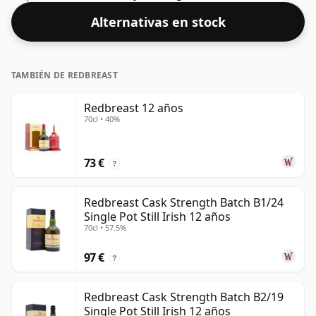
mezclado, aunque muchos whiskies de pura malta se
Alternativas en stock
embotellan con concentraciones más altas en estos
días. El tamaño de la botella es de 75cl.
TAMBIÉN DE REDBREAST
Redbreast 12 años
70cl • 40%
73 €
?
Redbreast Cask Strength Batch B1/24
Single Pot Still Irish 12 años
70cl • 57.5%
97 €
?
Redbreast Cask Strength Batch B2/19
Single Pot Still Irish 12 años