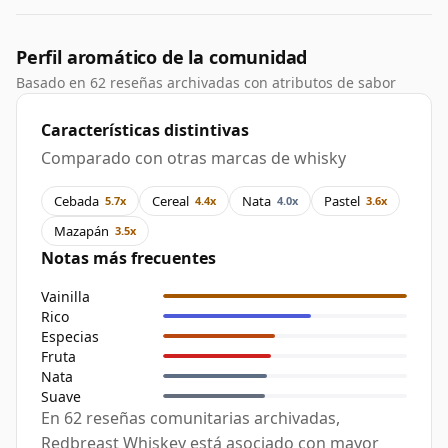
Perfil aromático de la comunidad
Basado en 62 reseñas archivadas con atributos de sabor
Características distintivas
Comparado con otras marcas de whisky
Cebada
Cereal
Nata
Pastel
5.7x
4.4x
4.0x
3.6x
Mazapán
3.5x
Notas más frecuentes
Vainilla
Rico
Especias
Fruta
Nata
Suave
En 62 reseñas comunitarias archivadas,
Redbreast Whiskey está asociado con mayor