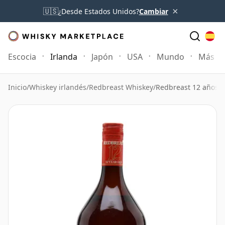
×
🇺🇸
¿Desde Estados Unidos?
Cambiar
Escocia
Irlanda
Japón
USA
Mundo
Más
Inicio
/
Whiskey irlandés
/
Redbreast Whiskey
/
Redbreast 12 años B