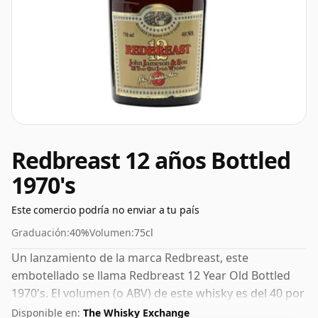
Redbreast 12 años Bottled
1970's
Este comercio podría no enviar a tu país
Graduación:
40%
Volumen:
75cl
Un lanzamiento de la marca Redbreast, este
embotellado se llama Redbreast 12 Year Old Bottled
1970's. El volumen (o ABV) de este whisky es del 40 por
ciento, lo cual es común para el whisky escocés
Disponible en:
The Whisky Exchange