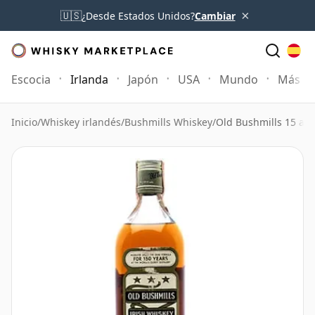
×
🇺🇸
¿Desde Estados Unidos?
Cambiar
Escocia
Irlanda
Japón
USA
Mundo
Más
Inicio
/
Whiskey irlandés
/
Bushmills Whiskey
/
Old Bushmills 15 añ