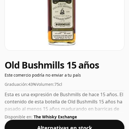
Old Bushmills 15 años
Este comercio podría no enviar a tu país
Graduación:
43%
Volumen:
75cl
Esta es una expresión de Bushmills de hace 15 años. El
contenido de esta botella de Old Bushmills 15 años ha
pasado al menos 15 años madurando en barricas de
roble. Muchos consideran que el 43% es un buen ABV
Disponible en:
The Whisky Exchange
para experimentar la "sensación en boca" y el sabor
Alternativas en stock