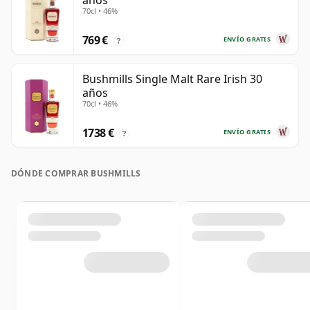
años
70cl • 46%
769 €
ENVÍO GRATIS
?
Bushmills Single Malt Rare Irish 30
años
70cl • 46%
1738 €
ENVÍO GRATIS
?
DÓNDE COMPRAR BUSHMILLS