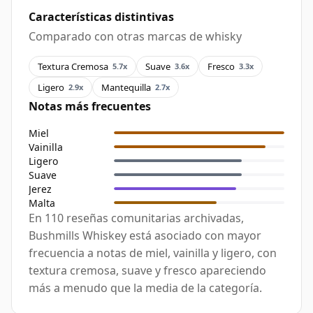
Características distintivas
Comparado con otras marcas de whisky
Textura Cremosa
Suave
Fresco
5.7x
3.6x
3.3x
Ligero
Mantequilla
2.9x
2.7x
Notas más frecuentes
Miel
Vainilla
Ligero
Suave
Jerez
Malta
En 110 reseñas comunitarias archivadas,
Bushmills Whiskey está asociado con mayor
frecuencia a notas de miel, vainilla y ligero, con
textura cremosa, suave y fresco apareciendo
más a menudo que la media de la categoría.