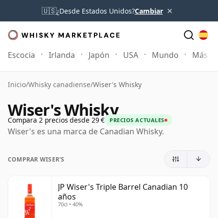
×
🇺🇸
¿Desde Estados Unidos?
Cambiar
Escocia
Irlanda
Japón
USA
Mundo
Más
Inicio
/
Whisky canadiense
/
Wiser's Whisky
Wiser's Whisky
Compara 2 precios desde 29 €
PRECIOS ACTUALES
Wiser's es una marca de Canadian Whisky.
COMPRAR WISER'S
JP Wiser's Triple Barrel Canadian 10
años
70cl • 40%