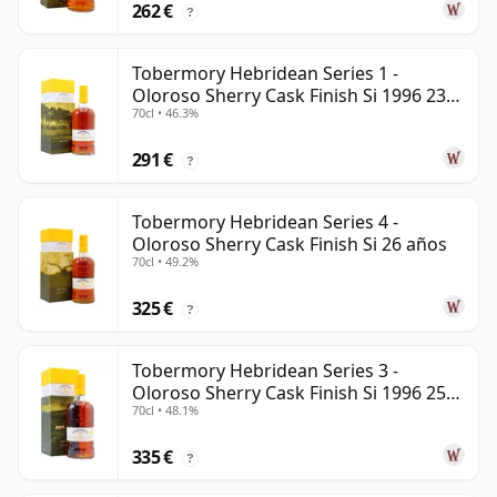
262 €
?
Tobermory Hebridean Series 1 -
Oloroso Sherry Cask Finish Si 1996 23
70cl • 46.3%
años
291 €
?
Tobermory Hebridean Series 4 -
Oloroso Sherry Cask Finish Si 26 años
70cl • 49.2%
325 €
?
Tobermory Hebridean Series 3 -
Oloroso Sherry Cask Finish Si 1996 25
70cl • 48.1%
años
335 €
?