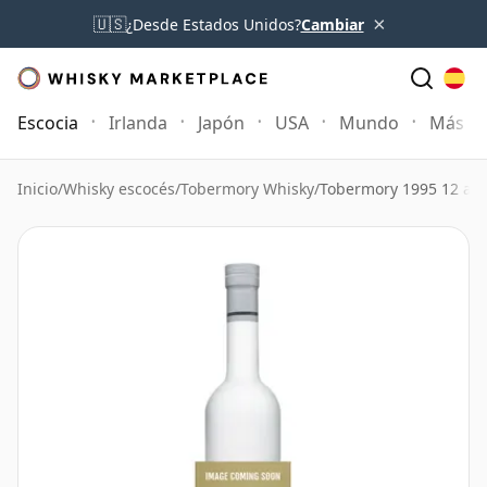
×
🇺🇸
¿Desde Estados Unidos?
Cambiar
Escocia
Irlanda
Japón
USA
Mundo
Más
Inicio
/
Whisky escocés
/
Tobermory Whisky
/
Tobermory 1995 12 añ