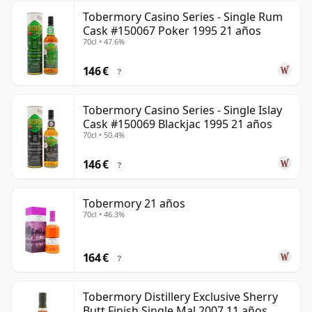
Tobermory Casino Series - Single Rum
Cask #150067 Poker 1995 21 años
70cl • 47.6%
146 €
?
Tobermory Casino Series - Single Islay
Cask #150069 Blackjac 1995 21 años
70cl • 50.4%
146 €
?
Tobermory 21 años
70cl • 46.3%
164 €
?
Tobermory Distillery Exclusive Sherry
Butt Finish Single Mal 2007 11 años