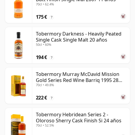
70cl • 62.4%
175 €
?
Tobermory Darkness - Heavily Peated
Single Cask Single Malt 20 años
50cl • 60%
194 €
?
Tobermory Murray McDavid Mission
Gold Series Red Wine Barriq 1995 28
70cl • 49.8%
años
222 €
?
Tobermory Hebridean Series 2 -
Oloroso Sherry Cask Finish Si 24 años
70cl • 52.5%