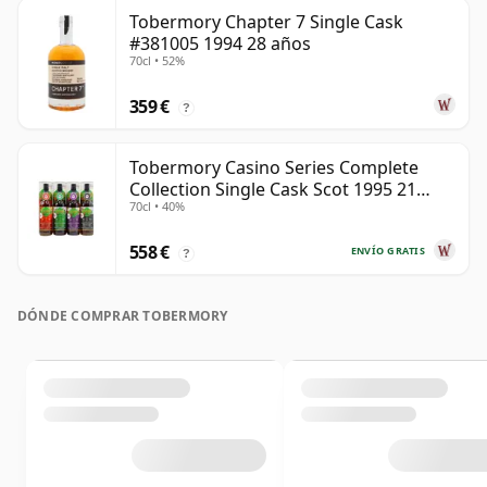
Tobermory Chapter 7 Single Cask
#381005 1994 28 años
70cl • 52%
359 €
?
Tobermory Casino Series Complete
Collection Single Cask Scot 1995 21
70cl • 40%
años
558 €
ENVÍO GRATIS
?
DÓNDE COMPRAR TOBERMORY