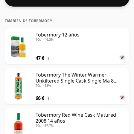
TAMBIÉN DE TOBERMORY
Tobermory 12 años
70cl • 46.3%
47 €
?
Tobermory The Winter Warmer
Unkiltered Single Cask Single Ma 8
70cl • 51%
años
66 €
?
Tobermory Red Wine Cask Matured
2008 14 años
70cl • 57.7%