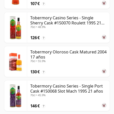
107 €
?
Tobermory Casino Series - Single
Sherry Cask #150070 Roulett 1995 21
70cl • 48.9%
años
126 €
?
Tobermory Oloroso Cask Matured 2004
17 años
70cl • 55.9%
130 €
?
Tobermory Casino Series - Single Port
Cask #150068 Slot Mach 1995 21 años
70cl • 45.9%
146 €
?