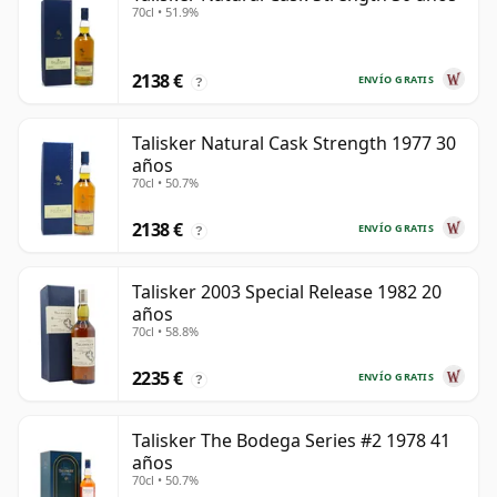
70cl • 51.9%
2138 €
ENVÍO GRATIS
?
Talisker Natural Cask Strength 1977 30
años
70cl • 50.7%
2138 €
ENVÍO GRATIS
?
Talisker 2003 Special Release 1982 20
años
70cl • 58.8%
2235 €
ENVÍO GRATIS
?
Talisker The Bodega Series #2 1978 41
años
70cl • 50.7%