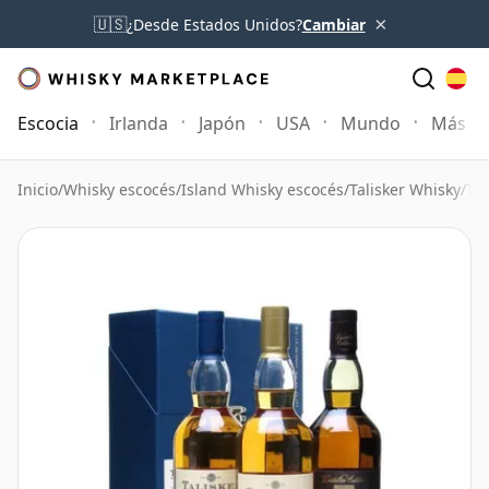
×
🇺🇸
¿Desde Estados Unidos?
Cambiar
Escocia
Irlanda
Japón
USA
Mundo
Más
Inicio
/
Whisky escocés
/
Island Whisky escocés
/
Talisker Whisky
/
Tal