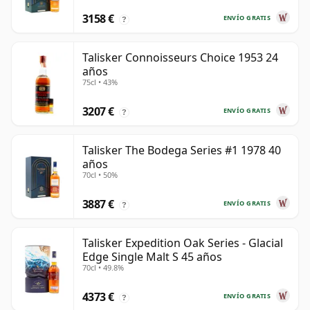
3158 €
ENVÍO GRATIS
?
Talisker Connoisseurs Choice 1953 24
años
75cl • 43%
3207 €
ENVÍO GRATIS
?
Talisker The Bodega Series #1 1978 40
años
70cl • 50%
3887 €
ENVÍO GRATIS
?
Talisker Expedition Oak Series - Glacial
Edge Single Malt S 45 años
70cl • 49.8%
4373 €
ENVÍO GRATIS
?