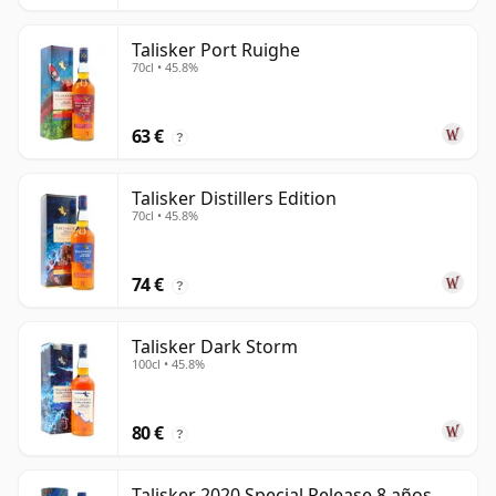
Talisker Port Ruighe
70cl • 45.8%
63 €
?
Talisker Distillers Edition
70cl • 45.8%
74 €
?
Talisker Dark Storm
100cl • 45.8%
80 €
?
Talisker 2020 Special Release 8 años