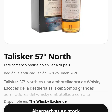
Talisker 57º North
Este comercio podría no enviar a tu país
Región:
Island
Graduación:
57%
Volumen:
70cl
Talisker 57º North es una embotelladora de Whisky
Escocés de la destilería Talisker. Somos grandes
admiradores del whisky embotellado con alta
concentración y este embotellado tiene un bonito 57%.
Disponible en:
The Whisky Exchange
Alternativas en stock