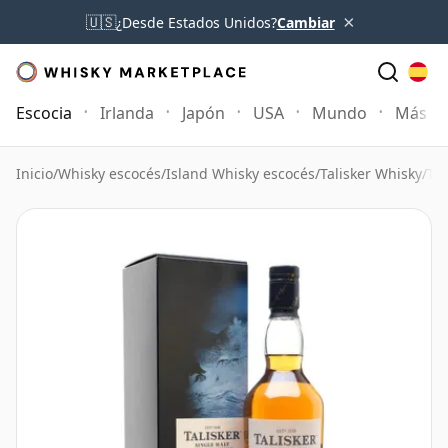
×
🇺🇸
¿Desde Estados Unidos?
Cambiar
Escocia
Irlanda
Japón
USA
Mundo
Más
Inicio
/
Whisky escocés
/
Island Whisky escocés
/
Talisker Whisky
/
Tal