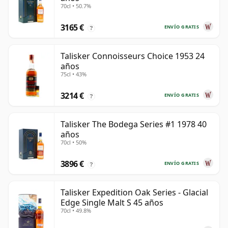
70cl • 50.7%
3165 €
ENVÍO GRATIS
?
Talisker Connoisseurs Choice 1953 24
años
75cl • 43%
3214 €
ENVÍO GRATIS
?
Talisker The Bodega Series #1 1978 40
años
70cl • 50%
3896 €
ENVÍO GRATIS
?
Talisker Expedition Oak Series - Glacial
Edge Single Malt S 45 años
70cl • 49.8%