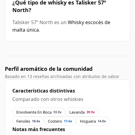
¿Qué tipo de whisky es Talisker 57º
North?
Talisker 57º North es un
Whisky escocés de
malta única
.
Perfil aromático de la comunidad
Basado en 13 reseñas archivadas con atributos de sabor
Características distintivas
Comparado con otros whiskies
Envolvente En Boca
Lavanda
59.8x
39.9x
Fenoles
Costero
Hoguera
18.6x
17.6x
14.0x
Notas más frecuentes