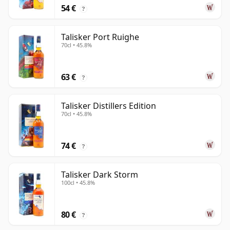
54 €
?
Talisker Port Ruighe
70cl • 45.8%
63 €
?
Talisker Distillers Edition
70cl • 45.8%
74 €
?
Talisker Dark Storm
100cl • 45.8%
80 €
?