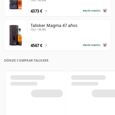
70cl • 49.8%
4373 €
ENVÍO GRATIS
?
Talisker Magma 47 años
70cl • 48.8%
4567 €
ENVÍO GRATIS
?
DÓNDE COMPRAR TALISKER