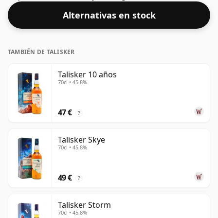
embotelló con una concentración del 40%.
Alternativas en stock
TAMBIÉN DE TALISKER
Talisker 10 años
70cl • 45.8%
47 €
?
Talisker Skye
70cl • 45.8%
49 €
?
Talisker Storm
70cl • 45.8%