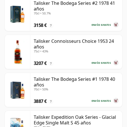
Talisker The Bodega Series #2 1978 41
años
70cl • 50.7%
3158 €
ENVÍO GRATIS
?
Talisker Connoisseurs Choice 1953 24
años
75cl • 43%
3207 €
ENVÍO GRATIS
?
Talisker The Bodega Series #1 1978 40
años
70cl • 50%
3887 €
ENVÍO GRATIS
?
Talisker Expedition Oak Series - Glacial
Edge Single Malt S 45 años