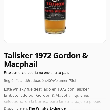
Talisker 1972 Gordon &
Macphail
Este comercio podría no enviar a tu país
Región:
Island
Graduación:
40%
Volumen:
75cl
Este whisky fue destilado en 1972 por Talisker.
Embotellado por Gordon & Macphail, quienes
seleccionaron la barrica para lanzarla bajo su propio
sello. Este whisky viene en una botella de 75 cl y se
Disponible en:
The Whisky Exchange