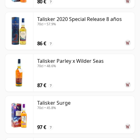
80 €
?
Talisker 2020 Special Release 8 años
70cl • 57.9%
86 €
?
Talisker Parley x Wilder Seas
70cl • 48.6%
87 €
?
Talisker Surge
70cl • 45.8%
97 €
?