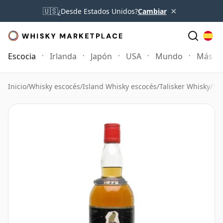
×
🇺🇸
¿Desde Estados Unidos?
Cambiar
Escocia
Irlanda
Japón
USA
Mundo
Más
Inicio
/
Whisky escocés
/
Island Whisky escocés
/
Talisker Whisky
/
Ta