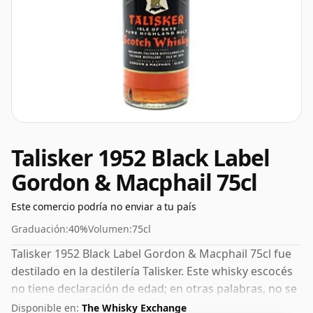
Talisker 1952 Black Label
Gordon & Macphail 75cl
Este comercio podría no enviar a tu país
Graduación:
40%
Volumen:
75cl
Talisker 1952 Black Label Gordon & Macphail 75cl fue
destilado en la destilería Talisker. Este whisky escocés
no tiene declaración de edad; en otras palabras, no se
ha declarado el tiempo que el licor en la botella estuvo
Disponible en:
The Whisky Exchange