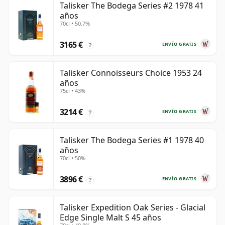
Talisker The Bodega Series #2 1978 41
años
70cl • 50.7%
3165 €
ENVÍO GRATIS
?
Talisker Connoisseurs Choice 1953 24
años
75cl • 43%
3214 €
ENVÍO GRATIS
?
Talisker The Bodega Series #1 1978 40
años
70cl • 50%
3896 €
ENVÍO GRATIS
?
Talisker Expedition Oak Series - Glacial
Edge Single Malt S 45 años