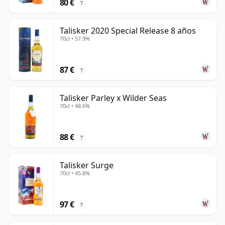
80 €
?
Talisker 2020 Special Release 8 años
70cl • 57.9%
87 €
?
Talisker Parley x Wilder Seas
70cl • 48.6%
88 €
?
Talisker Surge
70cl • 45.8%
97 €
?