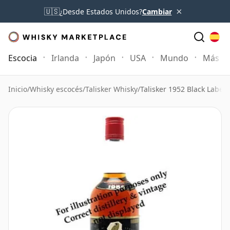
×
🇺🇸
¿Desde Estados Unidos?
Cambiar
Escocia
Irlanda
Japón
USA
Mundo
Más
Inicio
/
Whisky escocés
/
Talisker Whisky
/
Talisker 1952 Black Label