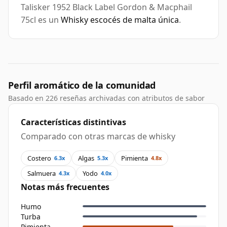
Talisker 1952 Black Label Gordon & Macphail
75cl es un
Whisky escocés de malta única
.
Perfil aromático de la comunidad
Basado en 226 reseñas archivadas con atributos de sabor
Características distintivas
Comparado con otras marcas de whisky
Costero
Algas
Pimienta
6.3x
5.3x
4.8x
Salmuera
Yodo
4.3x
4.0x
Notas más frecuentes
Humo
Turba
Pimienta