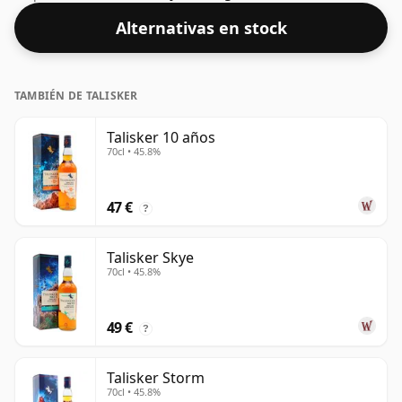
madurado. Este whisky viene en una botella de 75 cl y
Alternativas en stock
se embotelló con una concentración del 40%.
TAMBIÉN DE TALISKER
Talisker 10 años
70cl • 45.8%
47 €
?
Talisker Skye
70cl • 45.8%
49 €
?
Talisker Storm
70cl • 45.8%