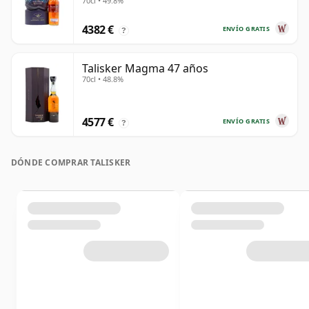
70cl • 49.8%
4382 €
ENVÍO GRATIS
?
Talisker Magma 47 años
70cl • 48.8%
4577 €
ENVÍO GRATIS
?
DÓNDE COMPRAR TALISKER