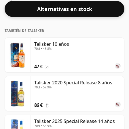
con un ABV saludable del 45,8%.
Alternativas en stock
TAMBIÉN DE TALISKER
Talisker 10 años
70cl • 45.8%
47 €
?
Talisker 2020 Special Release 8 años
70cl • 57.9%
86 €
?
Talisker 2025 Special Release 14 años
70cl • 53.9%