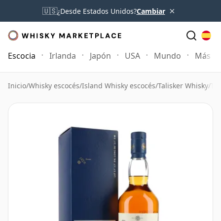
×
🇺🇸
¿Desde Estados Unidos?
Cambiar
Escocia
Irlanda
Japón
USA
Mundo
Más
Inicio
/
Whisky escocés
/
Island Whisky escocés
/
Talisker Whisky
/
Tal