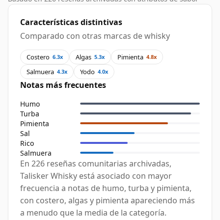
Características distintivas
Comparado con otras marcas de whisky
Costero
Algas
Pimienta
6.3x
5.3x
4.8x
Salmuera
Yodo
4.3x
4.0x
Notas más frecuentes
Humo
Turba
Pimienta
Sal
Rico
Salmuera
En 226 reseñas comunitarias archivadas,
Talisker Whisky está asociado con mayor
frecuencia a notas de humo, turba y pimienta,
con costero, algas y pimienta apareciendo más
a menudo que la media de la categoría.