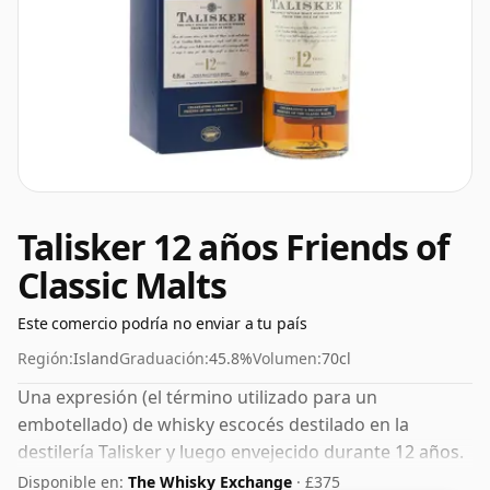
Talisker 12 años Friends of
Classic Malts
Este comercio podría no enviar a tu país
Región:
Island
Graduación:
45.8%
Volumen:
70cl
Una expresión (el término utilizado para un
embotellado) de whisky escocés destilado en la
destilería Talisker y luego envejecido durante 12 años.
Viene en una botella normal de 70 cl y se embotella
Disponible en:
The Whisky Exchange
· £375