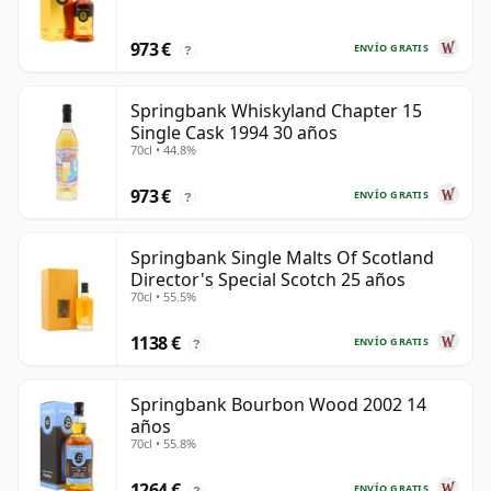
973 €
ENVÍO GRATIS
?
Springbank Whiskyland Chapter 15
Single Cask 1994 30 años
70cl • 44.8%
973 €
ENVÍO GRATIS
?
Springbank Single Malts Of Scotland
Director's Special Scotch 25 años
70cl • 55.5%
1138 €
ENVÍO GRATIS
?
Springbank Bourbon Wood 2002 14
años
70cl • 55.8%
1264 €
ENVÍO GRATIS
?