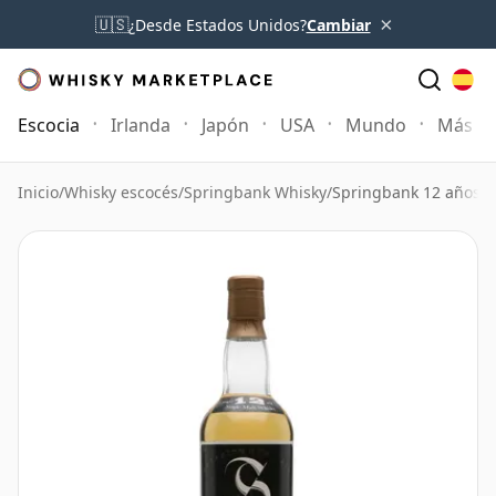
×
🇺🇸
¿Desde Estados Unidos?
Cambiar
Escocia
Irlanda
Japón
USA
Mundo
Más
Inicio
/
Whisky escocés
/
Springbank Whisky
/
Springbank 12 años Bo