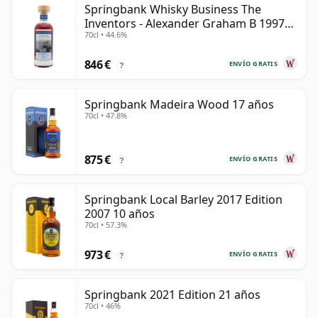
Springbank Whisky Business The
Inventors - Alexander Graham B 1997
70cl • 44.6%
28 años
846 €
ENVÍO GRATIS
?
Springbank Madeira Wood 17 años
70cl • 47.8%
875 €
ENVÍO GRATIS
?
Springbank Local Barley 2017 Edition
2007 10 años
70cl • 57.3%
973 €
ENVÍO GRATIS
?
Springbank 2021 Edition 21 años
70cl • 46%