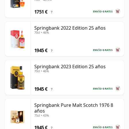
años
1751 €
ENVÍO GRATIS
?
Springbank 2022 Edition 25 años
70cl • 46%
1945 €
ENVÍO GRATIS
?
Springbank 2023 Edition 25 años
70cl • 46%
1945 €
ENVÍO GRATIS
?
Springbank Pure Malt Scotch 1976 8
años
75cl • 43%
1945 €
ENVÍO GRATIS
?