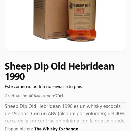
Sheep Dip Old Hebridean
1990
Este comercio podría no enviar a tu país
Graduación:
40%
Volumen:
70cl
Sheep Dip Old Hebridean 1990 es un whisky escocés
de 19 años. Con un ABV (alcohol por volumen) del 40%,
cerca de la concentración mínima con la que se puede
embotellar el whisky, y por lo tanto, debe considerarse
Disponible en:
The Whisky Exchange