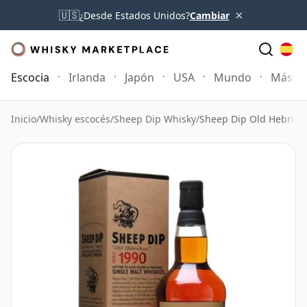
×
🇺🇸
¿Desde Estados Unidos?
Cambiar
Escocia
Irlanda
Japón
USA
Mundo
Más
Inicio
/
Whisky escocés
/
Sheep Dip Whisky
/
Sheep Dip Old Hebride